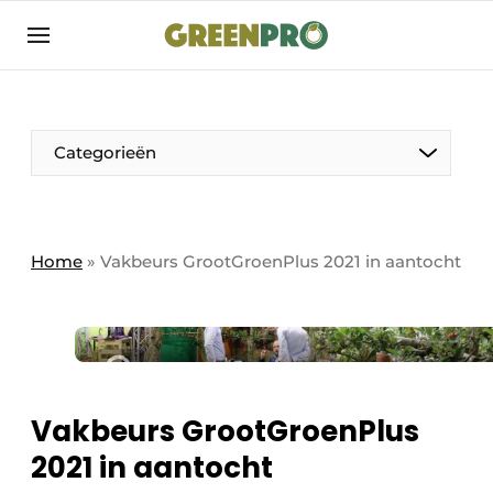
Aanmelden
Algemene voorwaarden
Bedrijven
Aanmelden
Bedankt voor de aanmelding
Categorieën
Bedrijven
Contact
Direct contact
Home
»
Vakbeurs GrootGroenPlus 2021 in aantocht
Evenement aanmelden
GreenPro | Platform voor de tuin- en
groenprofessional
Meest gelezen
Vakbeurs GrootGroenPlus
Nieuwsbrief
2021 in aantocht
Podcasts