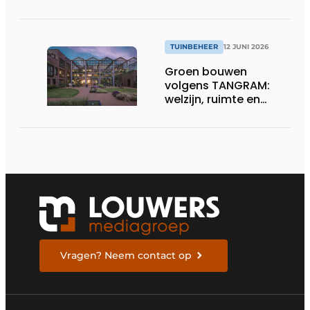
duurzame oplossing
voor terras en oprit
TUINBEHEER
12 JUNI 2026
Groen bouwen
volgens TANGRAM:
welzijn, ruimte en
waarde centraal
Vragen? Neem contact op