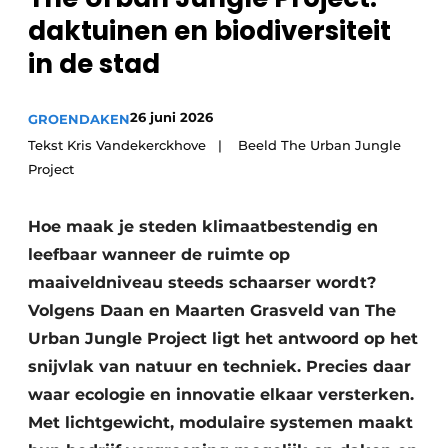
Privacy / Cookie statement
daktuinen en biodiversiteit
Vacature aanmelden
in de stad
Video’s
26 juni 2026
GROENDAKEN
Tekst Kris Vandekerckhove | Beeld The Urban Jungle
Project
Hoe maak je steden klimaatbestendig en
leefbaar wanneer de ruimte op
maaiveldniveau steeds schaarser wordt?
Volgens Daan en Maarten Grasveld van The
Urban Jungle Project ligt het antwoord op het
snijvlak van natuur en techniek. Precies daar
waar ecologie en innovatie elkaar versterken.
Met lichtgewicht, modulaire systemen maakt