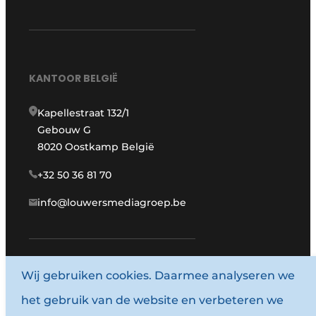
KANTOOR BELGIË
Kapellestraat 132/1
Gebouw G
8020 Oostkamp België
+32 50 36 81 70
info@louwersmediagroep.be
www.louwersmediagroep.com
Wij gebruiken cookies. Daarmee analyseren we
het gebruik van de website en verbeteren we
© 1987 - 2026 Louwersmediagroep.