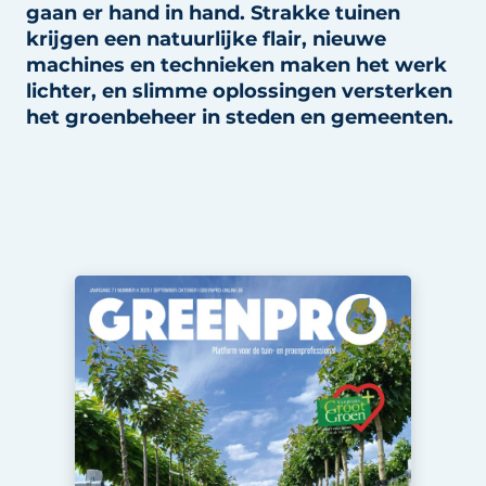
gaan er hand in hand. Strakke tuinen
Privacy / Cookie statement
krijgen een natuurlijke flair, nieuwe
Vacature aanmelden
machines en technieken maken het werk
Video’s
lichter, en slimme oplossingen versterken
het groenbeheer in steden en gemeenten.