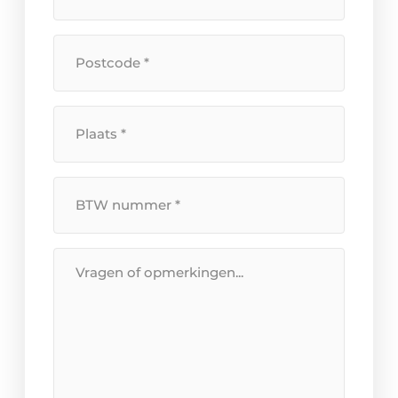
huisnummer
*
Postcode
*
Plaats
*
BTW
Nummer
*
Bericht