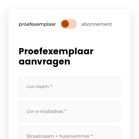
proefexemplaar
abonnement
Proefexemplaar
aanvragen
Uw
naam
*
Uw
e-
mailadres
*
Straatnaam
+