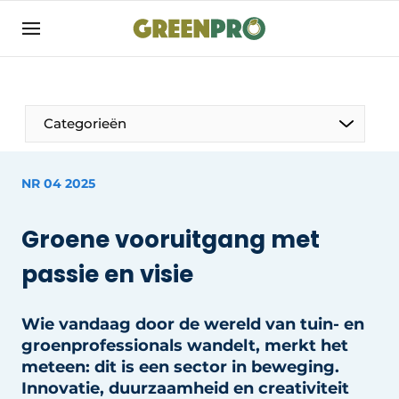
Aanmelden
Algemene voorwaarden
Bedrijven
Aanmelden
Bedankt voor de aanmelding
Categorieën
Bedrijven
Contact
NR 04 2025
Direct contact
Groene vooruitgang met
Evenement aanmelden
passie en visie
GreenPro | Platform voor de tuin- en
groenprofessional
Meest gelezen
Wie vandaag door de wereld van tuin- en
groenprofessionals wandelt, merkt het
Nieuwsbrief
meteen: dit is een sector in beweging.
Podcasts
Innovatie, duurzaamheid en creativiteit