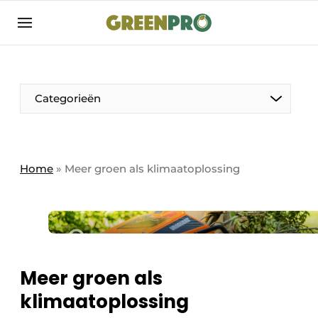
Aanmelden
Algemene voorwaarden
Bedrijven
Aanmelden
Bedankt voor de aanmelding
Categorieën
Bedrijven
Contact
Direct contact
Home
»
Meer groen als klimaatoplossing
Evenement aanmelden
GreenPro | Platform voor de tuin- en
groenprofessional
Meest gelezen
Meer groen als
Nieuwsbrief
klimaatoplossing
Podcasts