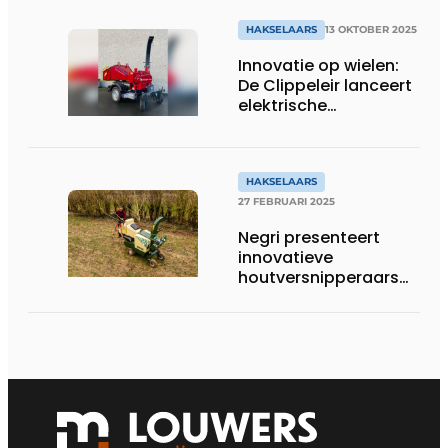
HAKSELAARS
13 OKTOBER 2025
Innovatie op wielen:
De Clippeleir lanceert
elektrische
houtversnipperaar DC
12/15E
HAKSELAARS
27 FEBRUARI 2025
Negri presenteert
innovatieve
houtversnipperaars
en bio-hakselaars
voor 2025