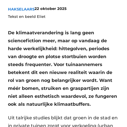
Privacy / Cookie statement
22 oktober 2025
HAKSELAARS
Vacature aanmelden
Tekst en beeld Eliet
Video’s
De klimaatverandering is lang geen
sciencefiction meer, maar op vandaag de
harde werkelijkheid: hittegolven, periodes
van droogte en plotse stortbuien worden
steeds frequenter. Voor tuinaannemers
betekent dit een nieuwe realiteit waarin de
rol van groen nog belangrijker wordt. Want
méér bomen, struiken en graspartijen zijn
niet alleen esthetisch waardevol, ze fungeren
ook als natuurlijke klimaatbuffers.
Uit talrijke studies blijkt dat groen in de stad en
in private tuinen zorgt voor verkoeling (urban