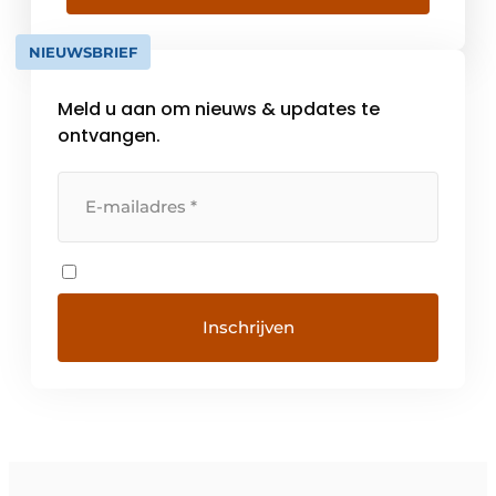
lichte, krachtige en stevige machines om
zware arbeid te verlichten in sterk
NIEUWSBRIEF
uiteenlopende sectoren. Rollmops is al ruim
[…]
Meld u aan om nieuws & updates te
ontvangen.