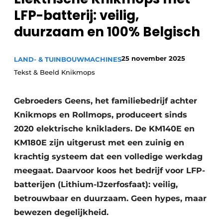
Privacy / Cookie statement
LFP-batterij: veilig,
Vacature aanmelden
duurzaam en 100% Belgisch
Video’s
25 november 2025
LAND- & TUINBOUWMACHINES
Tekst & Beeld Knikmops
Gebroeders Geens, het familiebedrijf achter
Knikmops en Rollmops, produceert sinds
2020 elektrische knikladers. De KM140E en
KM180E zijn uitgerust met een zuinig en
krachtig systeem dat een volledige werkdag
meegaat. Daarvoor koos het bedrijf voor LFP-
batterijen (Lithium-IJzerfosfaat): veilig,
betrouwbaar en duurzaam. Geen hypes, maar
bewezen degelijkheid.