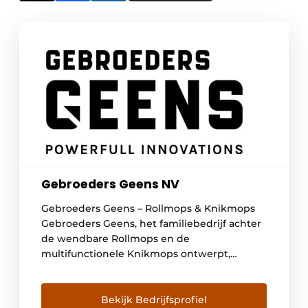
Gebroeders Geens NV
Gebroeders Geens – Rollmops & Knikmops
Gebroeders Geens, het familiebedrijf achter
de wendbare Rollmops en de
multifunctionele Knikmops ontwerpt,
ontwikkelt en produceert al meer dan 30
jaar machines en hun aanbouwdelen.
Rollmops en Knikmops worden gemaakt als
Bekijk Bedrijfsprofiel