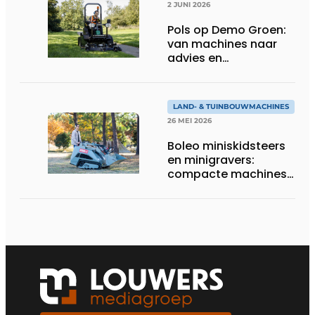
2 JUNI 2026
Pols op Demo Groen:
van machines naar
advies en
totaaloplossingen
LAND- & TUINBOUWMACHINES
26 MEI 2026
Boleo miniskidsteers
en minigravers:
compacte machines
met sterke prijs-
kwaliteit