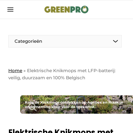
Aanmelden
Algemene voorwaarden
Bedrijven
Aanmelden
Bedankt voor de aanmelding
Categorieën
Bedrijven
Contact
Direct contact
Home
»
Elektrische Knikmops met LFP-batterij:
veilig, duurzaam en 100% Belgisch
Evenement aanmelden
GreenPro | Platform voor de tuin- en
groenprofessional
Kom de Knikmops ontdekken op Agribex en maak je
Meest gelezen
onderneming klaar voor de toekomst.
Nieuwsbrief
Podcasts
Elektrische Knikmops met