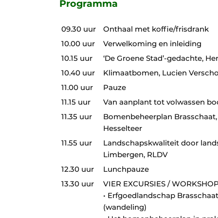
Programma
09.30 uur
Onthaal met koffie/frisdrank
10.00 uur
Verwelkoming en inleiding
10.15 uur
‘De Groene Stad’-gedachte, He
10.40 uur
Klimaatbomen, Lucien Verscho
11.00 uur
Pauze
11.15 uur
Van aanplant tot volwassen bo
11.35 uur
Bomenbeheerplan Brasschaat, 
Hesselteer
11.55 uur
Landschapskwaliteit door lan
Limbergen, RLDV
12.30 uur
Lunchpauze
13.30 uur
VIER EXCURSIES / WORKSHOPS 
• Erfgoedlandschap Brasschaa
(wandeling)