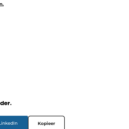
n.
rder.
LinkedIn
Kopieer