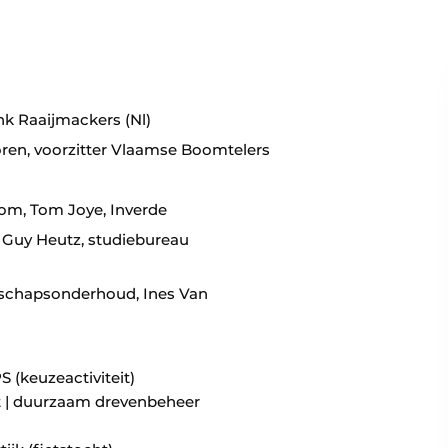
nk Raaijmackers (Nl)
ren, voorzitter Vlaamse Boomtelers
om, Tom Joye, Inverde
Guy Heutz, studiebureau
dschapsonderhoud, Ines Van
(keuzeactiviteit)
t | duurzaam drevenbeheer