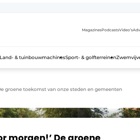
Magazines
Podcasts
Video’s
Adv
anmelding
Land- & tuinbouwmachines
Sport- & golfterreinen
Zwemvijve
De groene toekomst van onze steden en gemeenten
n groenprofessional
r morgen!’ De groene