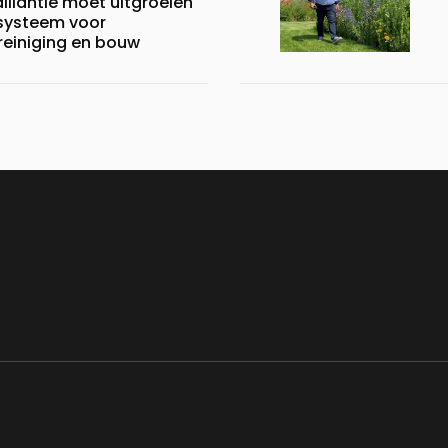
lliantie moet uitgroeien
systeem voor
reiniging en bouw