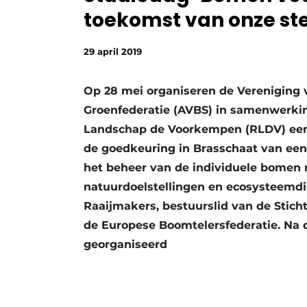
toekomst van onze s
Vacature aanmelden
Video’s
29 april 2019
Op 28 mei organiseren de Vereniging 
Groenfederatie (AVBS) in samenwerki
Landschap de Voorkempen (RLDV) een
de goedkeuring in Brasschaat van een 
het beheer van de individuele bomen
natuurdoelstellingen en ecosysteemdi
Raaijmakers, bestuurslid van de Stich
de Europese Boomtelersfederatie. Na
georganiseerd