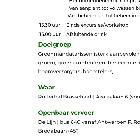
• Het bomenbeheerplan in prakti
• Van aanplant tot volwassen 
 Van beheerplan tot beheer in
15.30 uur
Einde excursies/workshop
16.00 uur
Afsluitende drink
Doelgroep
Groenmandatarissen (sterk aanbevole
groen), groenambtenaren, beheerders o
boomverzorgers, boomtelers, …
Waar
Ruiterhal Brasschaat | Azalealaan 6 (v
Openbaar vervoer
De Lijn | bus 640 vanaf Antwerpen F. Ro
Bredabaan (45’)