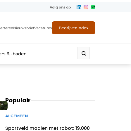
Volg ons op
Bedrijvenindex
erteren
Nieuwsbrief
Vacatures
rs & -baden
Populair
ALGEMEEN
Sportveld maaien met robot: 19.000