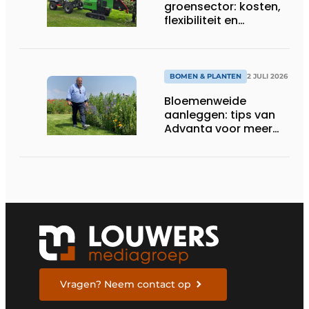
groensector: kosten,
flexibiliteit en
elektrificatie
BOMEN & PLANTEN
2 JULI 2026
Bloemenweide
aanleggen: tips van
Advanta voor meer
kleur en biodiversiteit
in de tuin
Vragen? Neem contact op