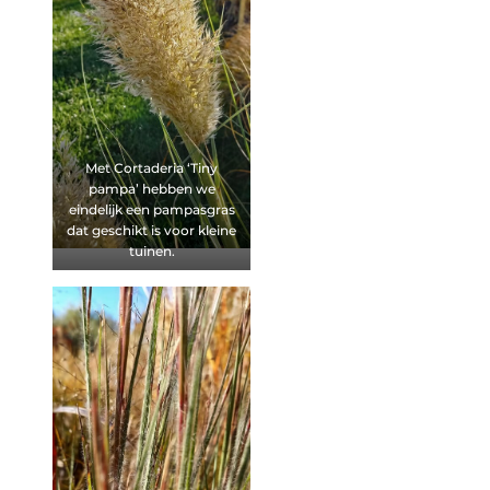
Met Cortaderia ‘Tiny
pampa’ hebben we
eindelijk een pampasgras
dat geschikt is voor kleine
tuinen.