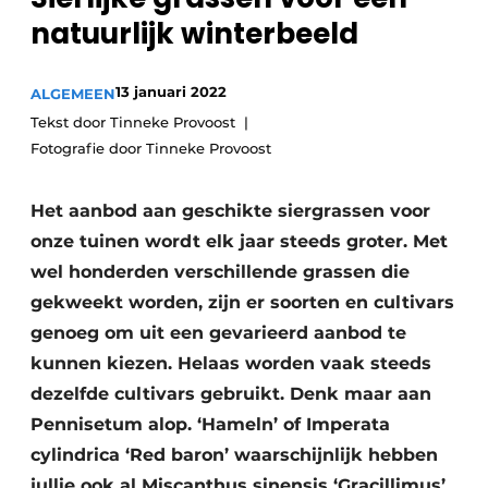
Privacy / Cookie statement
natuurlijk winterbeeld
Vacature aanmelden
Video’s
13 januari 2022
ALGEMEEN
Tekst door Tinneke Provoost
Fotografie door Tinneke Provoost
Het aanbod aan geschikte siergrassen voor
onze tuinen wordt elk jaar steeds groter. Met
wel honderden verschillende grassen die
gekweekt worden, zijn er soorten en cultivars
genoeg om uit een gevarieerd aanbod te
kunnen kiezen. Helaas worden vaak steeds
dezelfde cultivars gebruikt. Denk maar aan
Pennisetum alop. ‘Hameln’ of Imperata
cylindrica ‘Red baron’ waarschijnlijk hebben
jullie ook al Miscanthus sinensis ‘Gracillimus’