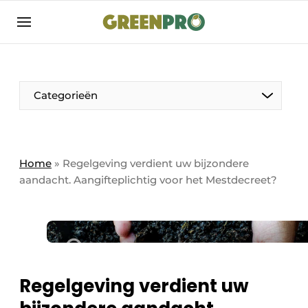
Aanmelden
Algemene voorwaarden
Bedrijven
Aanmelden
Bedankt voor de aanmelding
Categorieën
Bedrijven
Contact
Direct contact
Home
»
Regelgeving verdient uw bijzondere
aandacht. Aangifteplichtig voor het Mestdecreet?
Evenement aanmelden
GreenPro | Platform voor de tuin- en
groenprofessional
Meest gelezen
Nieuwsbrief
Regelgeving verdient uw
Podcasts