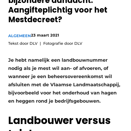
bijzondere aandacht.
Privacy / Cookie statement
Aangifteplichtig voor het
Vacature aanmelden
Mestdecreet?
Video’s
23 maart 2021
ALGEMEEN
Tekst door DLV
Fotografie door DLV
Je hebt namelijk een landbouwnummer
nodig als je mest wil aan- of afvoeren, of
wanneer je een beheersovereenkomst wil
afsluiten met de Vlaamse Landmaatschappij,
bijvoorbeeld voor het onderhoud van hagen
en heggen rond je bedrijfsgebouwen.
Landbouwer versus