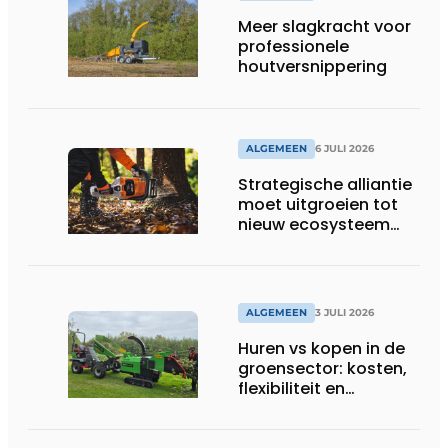
Meer slagkracht voor
professionele
houtversnippering
ALGEMEEN
6 JULI 2026
Strategische alliantie
moet uitgroeien tot
nieuw ecosysteem
voor groenbeheer,
reiniging en bouw
ALGEMEEN
3 JULI 2026
Huren vs kopen in de
groensector: kosten,
flexibiliteit en
elektrificatie