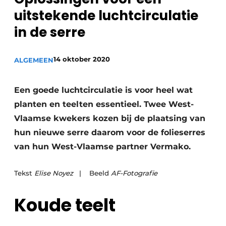
Privacy / Cookie statement
uitstekende luchtcirculatie
Vacature aanmelden
in de serre
Video’s
14 oktober 2020
ALGEMEEN
Een goede luchtcirculatie is voor heel wat
planten en teelten essentieel. Twee West-
Vlaamse kwekers kozen bij de plaatsing van
hun nieuwe serre daarom voor de folieserres
van hun West-Vlaamse partner Vermako.
Tekst
Elise Noyez
| Beeld
AF-Fotografie
Koude teelt