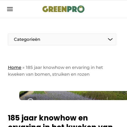
Aanmelden
Algemene voorwaarden
Bedrijven
Aanmelden
Bedankt voor de aanmelding
Categorieën
Bedrijven
Contact
Direct contact
Home
»
185 jaar knowhow en ervaring in het
kweken van bomen, struiken en rozen
Evenement aanmelden
GreenPro | Platform voor de tuin- en
groenprofessional
Meest gelezen
Nieuwsbrief
185 jaar knowhow en
Podcasts