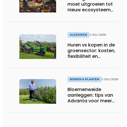
moet uitgroeien tot
nieuw ecosysteem
voor groenbeheer,
reiniging en bouw
ALGEMEEN
3 JULI 2026
Huren vs kopen in de
groensector: kosten,
flexibiliteit en
elektrificatie
BOMEN & PLANTEN
2 JULI 2026
Bloemenweide
aanleggen: tips van
Advanta voor meer
kleur en biodiversiteit
in de tuin