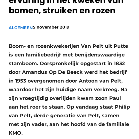
ervaring in het kweken van
Privacy / Cookie statement
bomen, struiken en rozen
Vacature aanmelden
Video’s
5 november 2019
ALGEMEEN
Boom- en rozenkwekerijen Van Pelt uit Putte
is een familiebedrijf met benijdenswaardige
stamboom. Oorspronkelijk opgestart in 1832
door Amandus Op De Beeck werd het bedrijf
in 1953 overgenomen door Antoon van Pelt,
waardoor het zijn huidige naam verkreeg. Na
zijn vroegtijdig overlijden kwam zoon Paul
aan het roer te staan. Op vandaag staat Philip
van Pelt, derde generatie van Pelt, samen
met zijn vader, aan het hoofd van de familiale
KMO.