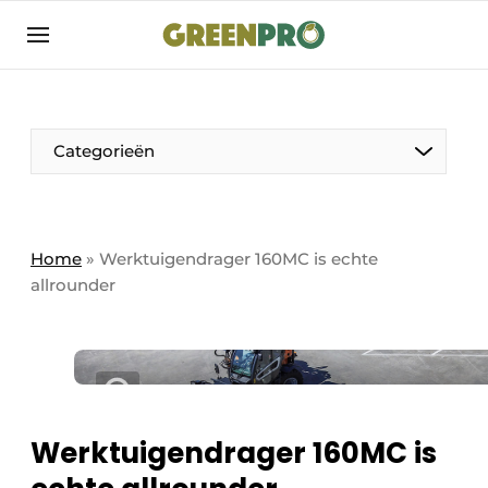
Aanmelden
Algemene voorwaarden
Bedrijven
Aanmelden
Bedankt voor de aanmelding
Categorieën
Bedrijven
Contact
Direct contact
Home
»
Werktuigendrager 160MC is echte
allrounder
Evenement aanmelden
GreenPro | Platform voor de tuin- en
groenprofessional
Meest gelezen
Nieuwsbrief
Werktuigendrager 160MC is
Podcasts