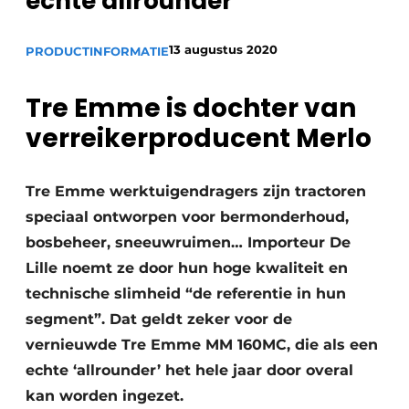
echte allrounder
Privacy / Cookie statement
Vacature aanmelden
13 augustus 2020
PRODUCTINFORMATIE
Video’s
Tre Emme is dochter van
verreikerproducent Merlo
Tre Emme werktuigendragers zijn tractoren
speciaal ontworpen voor bermonderhoud,
bosbeheer, sneeuwruimen… Importeur De
Lille noemt ze door hun hoge kwaliteit en
technische slimheid “de referentie in hun
segment”. Dat geldt zeker voor de
vernieuwde Tre Emme MM 160MC, die als een
echte ‘allrounder’ het hele jaar door overal
kan worden ingezet.