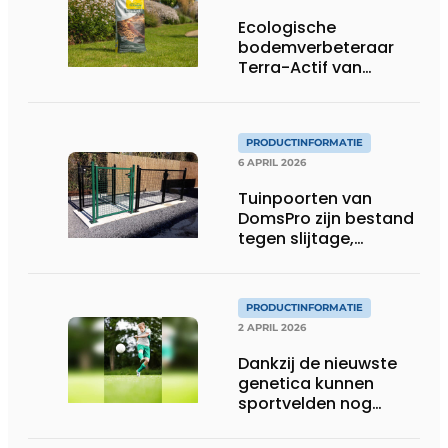
Ecologische
bodemverbeteraar
Terra-Actif van
ECOstyle versterkt
stedelijke en
professionele
groenprojecten
PRODUCTINFORMATIE
6 APRIL 2026
Tuinpoorten van
DomsPro zijn bestand
tegen slijtage,
weersinvloeden en
intensief gebruik
PRODUCTINFORMATIE
2 APRIL 2026
Dankzij de nieuwste
genetica kunnen
sportvelden nog
langer bespeeld
worden