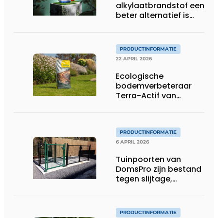
alkylaatbrandstof een
beter alternatief is
voor gewone benzine
in tuinmachines
PRODUCTINFORMATIE
22 APRIL 2026
Ecologische
bodemverbeteraar
Terra-Actif van
ECOstyle versterkt
stedelijke en
professionele
groenprojecten
PRODUCTINFORMATIE
6 APRIL 2026
Tuinpoorten van
DomsPro zijn bestand
tegen slijtage,
weersinvloeden en
intensief gebruik
PRODUCTINFORMATIE