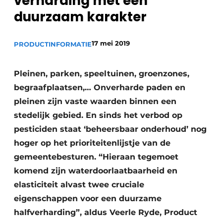
verharding met een
Privacy / Cookie statement
duurzaam karakter
Vacature aanmelden
Video’s
17 mei 2019
PRODUCTINFORMATIE
Pleinen, parken, speeltuinen, groenzones,
begraafplaatsen,… Onverharde paden en
pleinen zijn vaste waarden binnen een
stedelijk gebied. En sinds het verbod op
pesticiden staat ‘beheersbaar onderhoud’ nog
hoger op het prioriteitenlijstje van de
gemeentebesturen. “Hieraan tegemoet
komend zijn waterdoorlaatbaarheid en
elasticiteit alvast twee cruciale
eigenschappen voor een duurzame
halfverharding”, aldus Veerle Ryde, Product