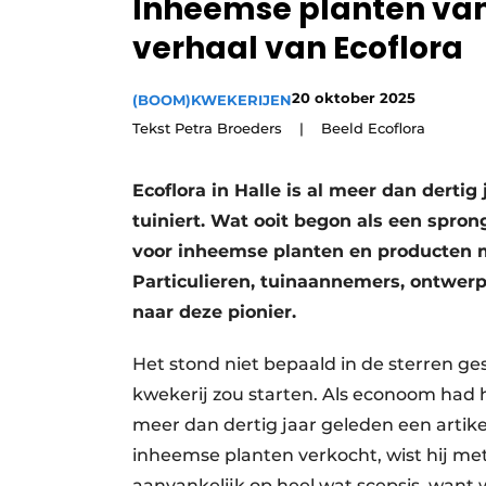
Inheemse planten van
Vacature aanmelden
verhaal van Ecoflora
Video’s
20 oktober 2025
(BOOM)KWEKERIJEN
Tekst Petra Broeders | Beeld Ecoflora
Ecoflora in Halle is al meer dan dertig
tuiniert. Wat ooit begon als een spron
voor inheemse planten en producten m
Particulieren, tuinaannemers, ontwe
naar deze pionier.
Het stond niet bepaald in de sterren 
kwekerij zou starten. Als econoom had hi
meer dan dertig jaar geleden een artike
inheemse planten verkocht, wist hij mete
aanvankelijk op heel wat scepsis, want w