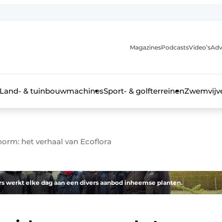
Magazines
Podcasts
Video’s
Adv
anmelding
Land- & tuinbouwmachines
Sport- & golfterreinen
Zwemvijve
orm: het verhaal van Ecoflora
n groenprofessional
 werkt elke dag aan een divers aanbod inheemse planten.