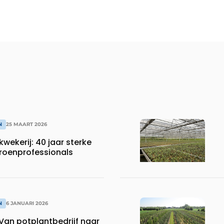
N
25 MAART 2026
wekerij: 40 jaar sterke
groenprofessionals
N
6 JANUARI 2026
 Van potplantbedrijf naar