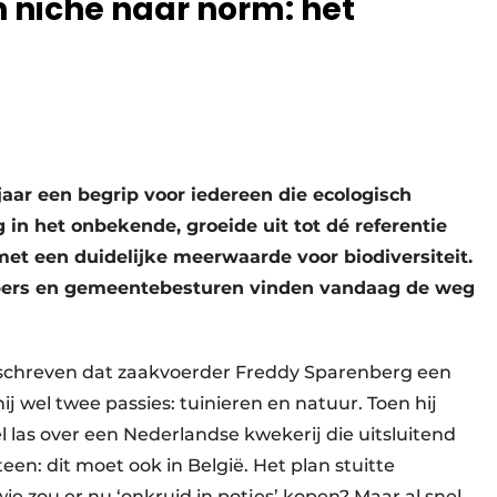
 niche naar norm: het
 jaar een begrip voor iedereen die ecologisch
g in het onbekende, groeide uit tot dé referentie
et een duidelijke meerwaarde voor biodiversiteit.
rpers en gemeentebesturen vinden vandaag de weg
geschreven dat zaakvoerder Freddy Sparenberg een
j wel twee passies: tuinieren en natuur. Toen hij
l las over een Nederlandse kwekerij die uitsluitend
en: dit moet ook in België. Het plan stuitte
ie zou er nu ‘onkruid in potjes’ kopen? Maar al snel