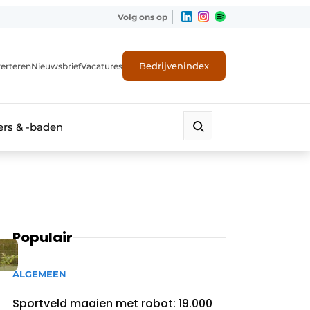
Volg ons op
Bedrijvenindex
erteren
Nieuwsbrief
Vacatures
rs & -baden
Populair
ALGEMEEN
Sportveld maaien met robot: 19.000