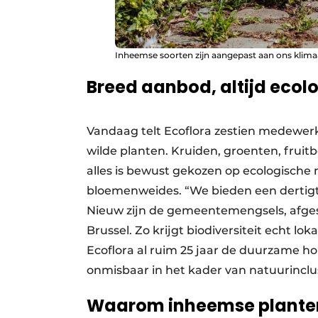
Inheemse soorten zijn aangepast aan ons klimaa
Breed aanbod, altijd eco
Vandaag telt Ecoflora zestien medewerk
wilde planten. Kruiden, groenten, frui
alles is bewust gekozen op ecologische
bloemenweides. “We bieden een dertigt
Nieuw zijn de gemeentemengsels, afg
Brussel. Zo krijgt biodiversiteit echt lo
Ecoflora al ruim 25 jaar de duurzame 
onmisbaar in het kader van natuurinclu
Waarom inheemse plante