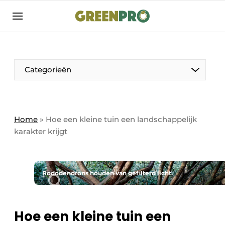
Aanmelden
Algemene voorwaarden
Bedrijven
Aanmelden
Bedankt voor de aanmelding
Categorieën
Bedrijven
Contact
Direct contact
Home
»
Hoe een kleine tuin een landschappelijk
karakter krijgt
Evenement aanmelden
GreenPro | Platform voor de tuin- en
groenprofessional
Rododendrons houden van gefilterd licht.
Meest gelezen
Nieuwsbrief
Hoe een kleine tuin een
Podcasts