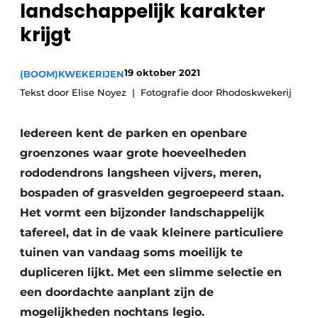
landschappelijk karakter
Privacy / Cookie statement
krijgt
Vacature aanmelden
Video’s
19 oktober 2021
(BOOM)KWEKERIJEN
Tekst door Elise Noyez
Fotografie door Rhodoskwekerij
Iedereen kent de parken en openbare
groenzones waar grote hoeveelheden
rododendrons langsheen vijvers, meren,
bospaden of grasvelden gegroepeerd staan.
Het vormt een bijzonder landschappelijk
tafereel, dat in de vaak kleinere particuliere
tuinen van vandaag soms moeilijk te
dupliceren lijkt. Met een slimme selectie en
een doordachte aanplant zijn de
mogelijkheden nochtans legio.