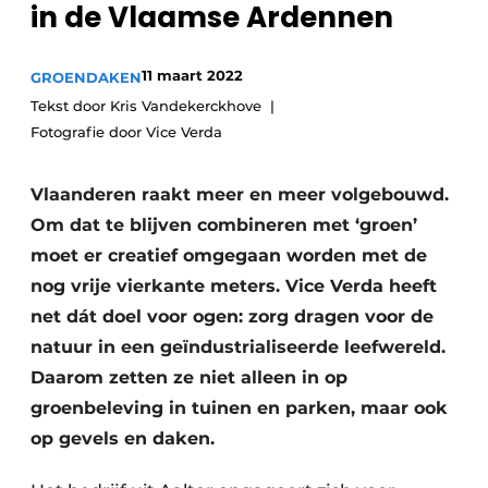
in de Vlaamse Ardennen
Privacy / Cookie statement
Vacature aanmelden
11 maart 2022
GROENDAKEN
Video’s
Tekst door Kris Vandekerckhove
Fotografie door Vice Verda
Vlaanderen raakt meer en meer volgebouwd.
Om dat te blijven combineren met ‘groen’
moet er creatief omgegaan worden met de
nog vrije vierkante meters. Vice Verda heeft
net dát doel voor ogen: zorg dragen voor de
natuur in een geïndustrialiseerde leefwereld.
Daarom zetten ze niet alleen in op
groenbeleving in tuinen en parken, maar ook
op gevels en daken.