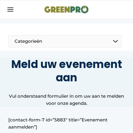
Aanmelden
Algemene voorwaarden
Bedrijven
Aanmelden
Bedankt voor de aanmelding
Categorieën
Bedrijven
Contact
Meld uw evenement
Direct contact
aan
Evenement aanmelden
GreenPro | Platform voor de tuin- en
groenprofessional
Vul onderstaand formulier in om uw aan te melden
voor onze agenda.
Meest gelezen
Nieuwsbrief
[contact-form-7 id=”5883″ title=”Evenement
Podcasts
aanmelden”]