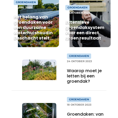
Privacy / Cookie statement
GROENDAKEN
8 APRIL 2025
GROENDAKEN
Vacature aanmelden
25 OKTOBER 2024
Het belang van
Video’s
groendaken voor
Extensieve
een duurzame
groendaksystemen
waterhuishouding:
voor een direct
Deschacht stelt
groen resultaat
Greenfix-
oplossing voor
GROENDAKEN
24 OKTOBER 2023
Waarop moet je
letten bij een
groendak?
GROENDAKEN
18 OKTOBER 2023
Groendaken: van