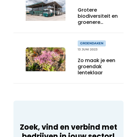
Grotere
biodiversiteit en
groenere
stedelijke
omgeving
GROENDAKEN
13 JUNI 2023
Zo maak je een
groendak
lenteklaar
Zoek, vind en verbind met
bedrijven in jouw sector!