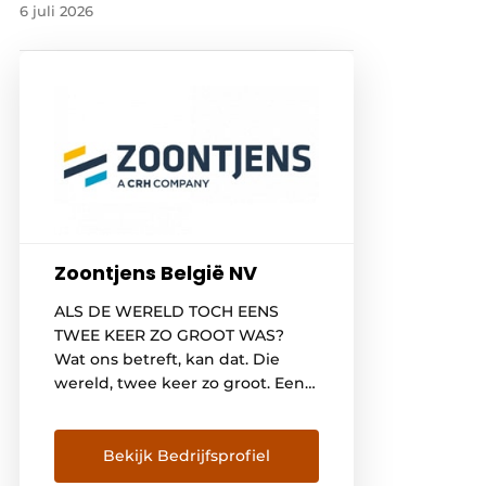
6 juli 2026
Zoontjens België NV
ALS DE WERELD TOCH EENS
TWEE KEER ZO GROOT WAS?
Wat ons betreft, kan dat. Die
wereld, twee keer zo groot. Een
wereld die wij met onze eigen
daktegelsystemen perfect
kunnen invullen. Wij durven zelfs
Bekijk Bedrijfsprofiel
te claimen dat we dé expert in