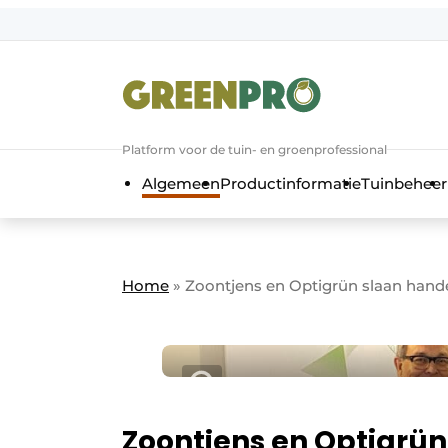
Aanmelden
Algemene voorwaarden
Bedrijven
Aanmelden
Bedankt voor de a
Platform voor de tuin- en groenprofessional
Bedrijven
Algemeen
Productinformatie
Tuinbeheer
Contact
Direct contact
Evenement aanmelden
Home
»
Zoontjens en Optigrün slaan hand
GreenPro | Platform voor de tuin- e
Meest gelezen
Nieuwsbrief
Podcasts
Zoontjens en Optigrü
Privacy / Cookie statement