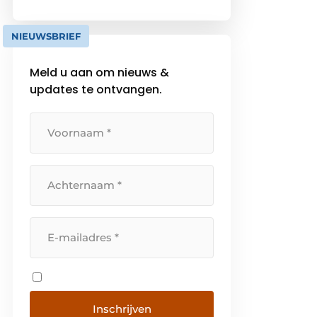
dakbestrating zijn – met onze
decennialange ervaring. Of het
NIEUWSBRIEF
nu gaat om duurzame […]
Meld u aan om nieuws &
updates te ontvangen.