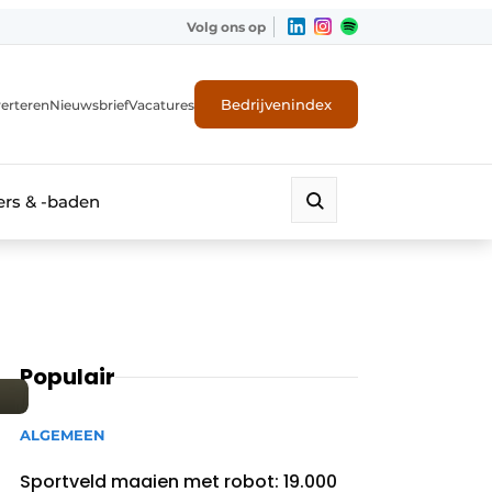
Volg ons op
Bedrijvenindex
erteren
Nieuwsbrief
Vacatures
rs & -baden
Populair
ALGEMEEN
Sportveld maaien met robot: 19.000