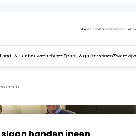
Magazines
Podcasts
Video’s
Adv
anmelding
Land- & tuinbouwmachines
Sport- & golfterreinen
Zwemvijve
en ineen
n groenprofessional
n slaan handen ineen