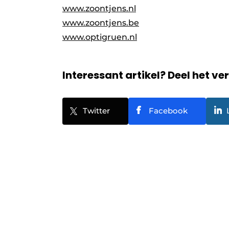
www.zoontjens.nl
www.zoontjens.be
www.optigruen.nl
Interessant artikel? Deel het ve
Twitter
Facebook