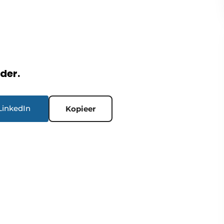
rder.
LinkedIn
Kopieer