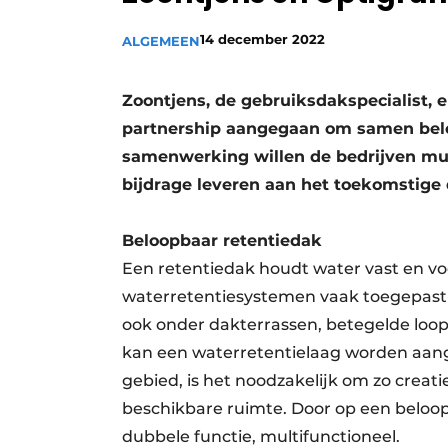
Vacature aanmelden
14 december 2022
ALGEMEEN
Video’s
Zoontjens, de gebruiksdakspecialist, e
partnership aangegaan om samen belo
samenwerking willen de bedrijven mul
bijdrage leveren aan het toekomstige
Beloopbaar retentiedak
Een retentiedak houdt water vast en vo
waterretentiesystemen vaak toegepast
ook onder dakterrassen, betegelde loo
kan een waterretentielaag worden aange
gebied, is het noodzakelijk om zo creat
beschikbare ruimte. Door op een beloop
dubbele functie, multifunctioneel.