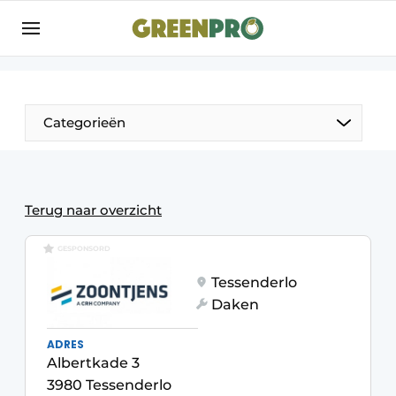
Aanmelden
Algemene voorwaarden
Bedrijven
Aanmelden
Bedankt voor de aanmelding
Categorieën
Bedrijven
Contact
Direct contact
Terug naar overzicht
Evenement aanmelden
GESPONSORD
GreenPro | Platform voor de tuin- en
Tessenderlo
groenprofessional
Daken
Meest gelezen
ADRES
Nieuwsbrief
Albertkade 3
Podcasts
3980 Tessenderlo