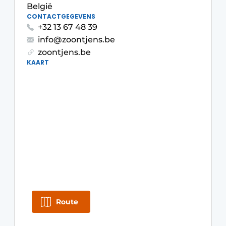
Privacy / Cookie statement
België
CONTACTGEGEVENS
Vacature aanmelden
+32 13 67 48 39
Video’s
info@zoontjens.be
zoontjens.be
KAART
Route