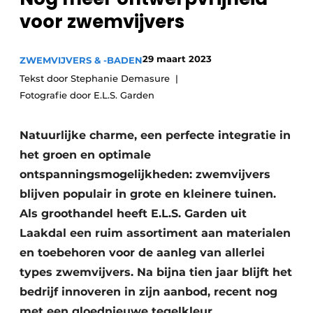
Privacy / Cookie statement
voor zwemvijvers
Vacature aanmelden
Video’s
29 maart 2023
ZWEMVIJVERS & -BADEN
Tekst door Stephanie Demasure
Fotografie door E.L.S. Garden
Natuurlijke charme, een perfecte integratie in
het groen en optimale
ontspanningsmogelijkheden: zwemvijvers
blijven populair in grote en kleinere tuinen.
Als groothandel heeft E.L.S. Garden uit
Laakdal een ruim assortiment aan materialen
en toebehoren voor de aanleg van allerlei
types zwemvijvers. Na bijna tien jaar blijft het
bedrijf innoveren in zijn aanbod, recent nog
met een gloednieuwe tegelkleur.