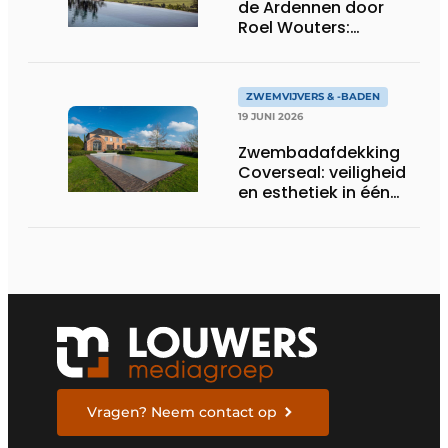
de Ardennen door
Roel Wouters:
natuurlijk design met
infinity-effect
ZWEMVIJVERS & -BADEN
19 JUNI 2026
Zwembadafdekking
Coverseal: veiligheid
en esthetiek in één
systeem
Vragen? Neem contact op