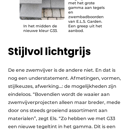
met het grote
gamma aan tegels
en
zwembadboorden
van E.L.S. Garden.
In het midden de
Een greep uit het
nieuwe kleur G33.
aanbod.
Stijlvol lichtgrijs
De ene zwemvijver is de andere niet. En dat is
nog een understatement. Afmetingen, vormen,
stijlkeuzes, afwerking…: de mogelijkheden zijn
eindeloos. “Bovendien wordt de waaier aan
zwemvijverprojecten alleen maar breder, mede
door ons steeds groeiend assortiment aan
materialen”, zegt Els. “Zo hebben we met G33
een nieuwe tegeltint in het gamma. Dit is een