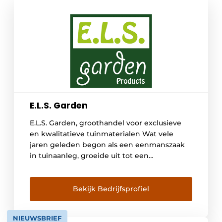
E.L.S. Garden
E.L.S. Garden, groothandel voor exclusieve
en kwalitatieve tuinmaterialen Wat vele
jaren geleden begon als een eenmanszaak
in tuinaanleg, groeide uit tot een
gespecialiseerde groothandel in kwalitatieve
tuinmaterialen. Jarenlange ervaring in de
tuinsector en een neus voor innovatie
Bekijk Bedrijfsprofiel
maken van E.L.S. Garden in Laakdal dé
partner bij uitstek voor tuinprojecten. Als
NIEUWSBRIEF
groothandel beschikt E.L.S. Garden over […]