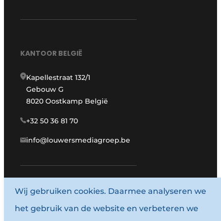
KANTOOR BELGIË
Kapellestraat 132/1
Gebouw G
8020 Oostkamp België
+32 50 36 81 70
info@louwersmediagroep.be
www.louwersmediagroep.com
Wij gebruiken cookies. Daarmee analyseren we
het gebruik van de website en verbeteren we
© 1987 - 2026 Louwersmediagroep.