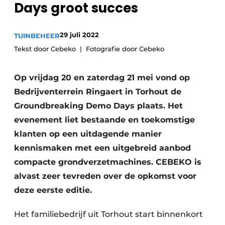
Days groot succes
Privacy / Cookie statement
Vacature aanmelden
29 juli 2022
TUINBEHEER
Video’s
Tekst door Cebeko
Fotografie door Cebeko
Op vrijdag 20 en zaterdag 21 mei vond op
Bedrijventerrein Ringaert in Torhout de
Groundbreaking Demo Days plaats. Het
evenement liet bestaande en toekomstige
klanten op een uitdagende manier
kennismaken met een uitgebreid aanbod
compacte grondverzetmachines. CEBEKO is
alvast zeer tevreden over de opkomst voor
deze eerste editie.
Het familiebedrijf uit Torhout start binnenkort