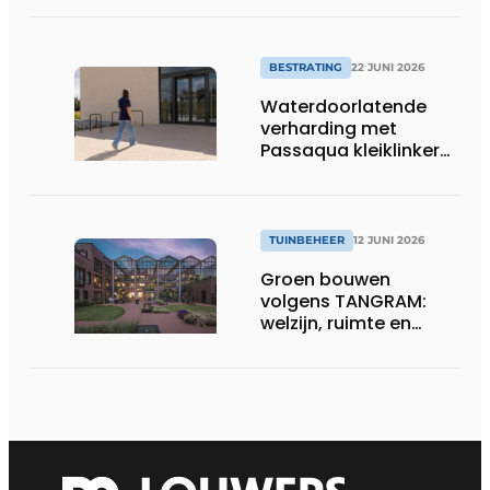
BESTRATING
22 JUNI 2026
Waterdoorlatende
verharding met
Passaqua kleiklinkers:
duurzame oplossing
voor terras en oprit
TUINBEHEER
12 JUNI 2026
Groen bouwen
volgens TANGRAM:
welzijn, ruimte en
waarde centraal