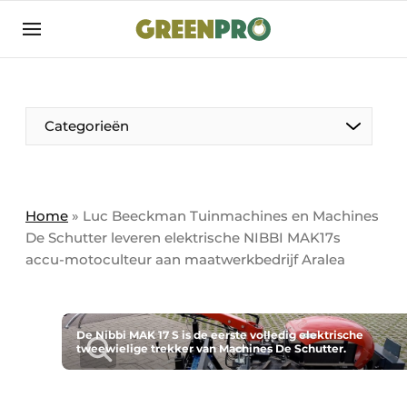
Aanmelden
Algemene voorwaarden
Bedrijven
Aanmelden
Bedankt voor de aanmelding
Categorieën
Bedrijven
Contact
Direct contact
Home
»
Luc Beeckman Tuinmachines en Machines
De Schutter leveren elektrische NIBBI MAK17s
Evenement aanmelden
accu-motoculteur aan maatwerkbedrijf Aralea
GreenPro | Platform voor de tuin- en
groenprofessional
Meest gelezen
De Nibbi MAK 17 S is de eerste volledig elektrische
tweewielige trekker van Machines De Schutter.
Nieuwsbrief
Podcasts