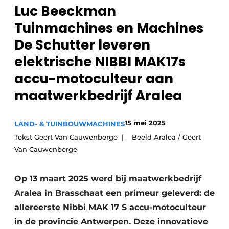
Privacy / Cookie statement
Luc Beeckman
Vacature aanmelden
Tuinmachines en Machines
Video’s
De Schutter leveren
elektrische NIBBI MAK17s
accu-motoculteur aan
maatwerkbedrijf Aralea
15 mei 2025
LAND- & TUINBOUWMACHINES
Tekst Geert Van Cauwenberge | Beeld Aralea / Geert
Van Cauwenberge
Op 13 maart 2025 werd bij maatwerkbedrijf
Aralea in Brasschaat een primeur geleverd: de
allereerste Nibbi MAK 17 S accu-motoculteur
in de provincie Antwerpen. Deze innovatieve