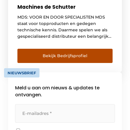
Machines de Schutter
MDS: VOOR EN DOOR SPECIALISTEN MDS
staat voor topproducten en gedegen
technische kennis. Daarmee spelen we als
gespecialiseerd distributeur een belangrijke
rol voor het werk van iedere vakman. Zij
kunnen rekenen op het beste advies,
producten van topkwaliteit en service
Bekijk Bedrijfsprofiel
waardoor hun werk altijd door blijft gaan.
HOOGWAARDIGE PRODUCTEN MDS werkt
NIEUWSBRIEF
uitsluitend met de beste […]
Meld u aan om nieuws & updates te
ontvangen.