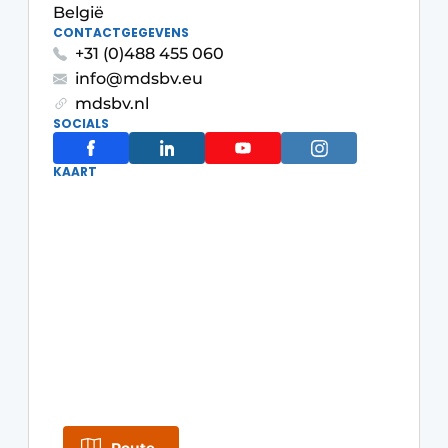
Privacy / Cookie statement
België
CONTACTGEGEVENS
Vacature aanmelden
+31 (0)488 455 060
Video’s
info@mdsbv.eu
mdsbv.nl
SOCIALS
KAART