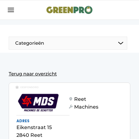
Aanmelden
Algemene voorwaarden
Bedrijven
Aanmelden
Bedankt voor de aanmelding
Categorieën
Bedrijven
Contact
Direct contact
Terug naar overzicht
Evenement aanmelden
GESPONSORD
GreenPro | Platform voor de tuin- en
Reet
groenprofessional
Machines
Meest gelezen
ADRES
Nieuwsbrief
Eikenstraat 15
Podcasts
2840 Reet