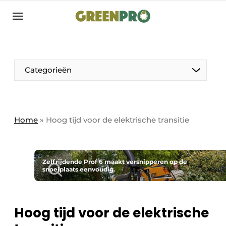
Aanmelden
Algemene voorwaarden
Bedrijven
Aanmelden
Bedankt voor de aanmelding
Categorieën
Bedrijven
Contact
Direct contact
Home
»
Hoog tijd voor de elektrische transitie
Evenement aanmelden
GreenPro | Platform voor de tuin- en
groenprofessional
Zelfrijdende Prof 6 maakt versnipperen op de
snoeiplaats eenvoudig.
Meest gelezen
Nieuwsbrief
Hoog tijd voor de elektrische
Podcasts