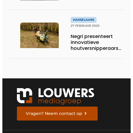
houtversnipperaar DC
12/15E
HAKSELAARS
27 FEBRUARI 2025
Negri presenteert
innovatieve
houtversnipperaars
en bio-hakselaars
voor 2025
Vragen? Neem contact op