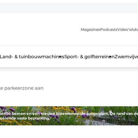
Magazines
Podcasts
Video’s
Adv
anmelding
Land- & tuinbouwmachines
Sport- & golfterreinen
Zwemvijve
ke parkeerzone aan
n groenprofessional
oeiende bomen en een nieuwe bloemenweide aangeplant. De rand van d
oeiende vaste beplanting.