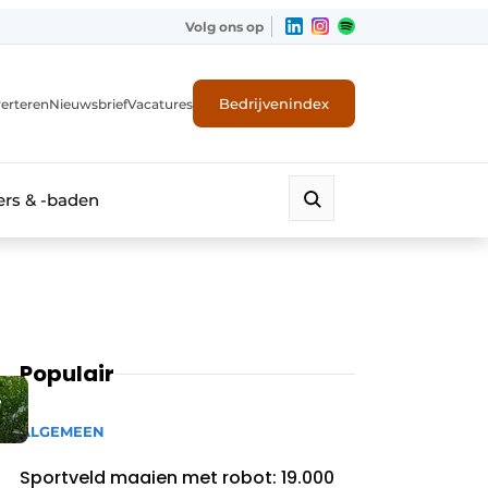
Volg ons op
Bedrijvenindex
erteren
Nieuwsbrief
Vacatures
rs & -baden
Populair
e
ALGEMEEN
Sportveld maaien met robot: 19.000