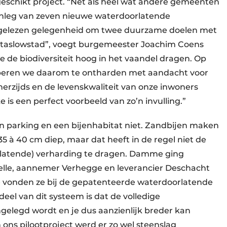
eschikt project. “Net als heel wat andere gemeenten
aanleg van zeven nieuwe waterdoorlatende
itgelezen gelegenheid om twee duurzame doelen met
ittaslowstad”, voegt burgemeester Joachim Coens
e de biodiversiteit hoog in het vaandel dragen. Op
roberen we daarom te ontharden met aandacht voor
 enerzijds en de levenskwaliteit van onze inwoners
 is een perfect voorbeeld van zo’n invulling.”
n parking en een bijenhabitat niet. Zandbijen maken
 à 40 cm diep, maar dat heeft in de regel niet de
latende) verharding te dragen. Damme ging
lle, aannemer Verhegge en leverancier Deschacht
e vonden ze bij de gepatenteerde waterdoorlatende
eel van dit systeem is dat de volledige
gelegd wordt en je dus aanzienlijk breder kan
 ons pilootproject werd er zo wel steenslag