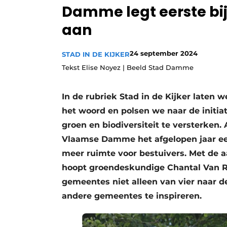
Damme legt eerste bi
Vacature aanmelden
aan
Video’s
24 september 2024
STAD IN DE KIJKER
Tekst Elise Noyez | Beeld Stad Damme
In de rubriek Stad in de Kijker laten 
het woord en polsen we naar de initi
groen en biodiversiteit te versterken.
Vlaamse Damme het afgelopen jaar een
meer ruimte voor bestuivers. Met de a
hoopt groendeskundige Chantal Van Ri
gemeentes niet alleen van vier naar de
andere gemeentes te inspireren.