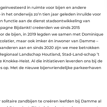
k geïnvesteerd in ruimte voor bijen en andere
b in het onderwijs zo’n tien jaar geleden inruilde voor
functie aan de dienst stadsontwikkeling van
gne Bijdankt! creëerden we sinds 2015
oor de bijen, in 2019 legden we samen met Dominique
ocolatier, maar ook imker én inwoner van Damme –
Vlaanderen aan en sinds 2020 zijn we mee betrokken
n Regionaal Landschap Houtland, Stad-Land-schap ’t
nokke-Heist. Al die initiatieven leverden ons bij de
es op. Met de nieuwe bijenvriendelijke parkeerhaven
n
solitaire zandbijen te creëren leefden bij Damme al