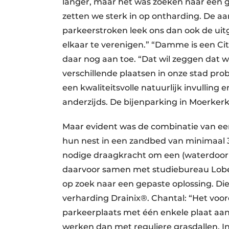
langer, maar het was zoeken naar een g
zetten we sterk in op ontharding. De 
parkeerstroken leek ons dan ook de u
elkaar te verenigen.” “Damme is een C
daar nog aan toe. “Dat wil zeggen dat w
verschillende plaatsen in onze stad p
een kwaliteitsvolle natuurlijk invulling
anderzijds. De bijenparking in Moerkerke
Maar evident was de combinatie van ee
hun nest in een zandbed van minimaal 35
nodige draagkracht om een (waterdoor
daarvoor samen met studiebureau Lobe
op zoek naar een gepaste oplossing. Di
verharding Drainix®. Chantal: “Het voord
parkeerplaats met één enkele plaat aan
werken dan met reguliere grasdallen. In