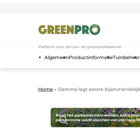
Aanmelden
Algemene voorwaarden
Bedrijven
Aanmelden
Bedankt voor de a
Platform voor de tuin- en groenprofessional
Bedrijven
Algemeen
Productinformatie
Tuinbeheer
Contact
Direct contact
Evenement aanmelden
Home
»
Damme legt eerste bijenvriendelij
GreenPro | Platform voor de tuin- e
Meest gelezen
Nieuwsbrief
Rond het parkeerterrein werden extra bl
parkeerzone werd voorzien van een lang bl
Podcasts
Privacy / Cookie statement