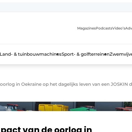
Magazines
Podcasts
Video’s
Adv
anmelding
Land- & tuinbouwmachines
Sport- & golfterreinen
Zwemvijve
oorlog in Oekraïne op het dagelijks leven van een JOSKIN d
n groenprofessional
mpact van de oorlog in