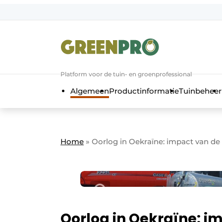
Aanmelden
Algemene voorwaarden
Bedrijven
Aanmelden
Bedankt voor de a
Platform voor de tuin- en groenprofessional
Bedrijven
Algemeen
Productinformatie
Tuinbeheer
Contact
Direct contact
Evenement aanmelden
Home
»
Oorlog in Oekraïne: impact van de 
GreenPro | Platform voor de tuin- e
Meest gelezen
Nieuwsbrief
Podcasts
Oorlog in Oekraïne: i
Privacy / Cookie statement