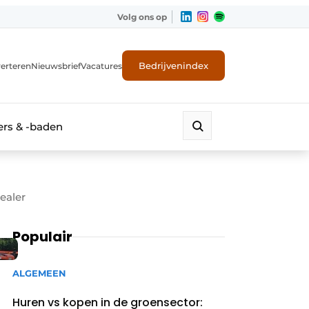
Volg ons op
Bedrijvenindex
erteren
Nieuwsbrief
Vacatures
rs & -baden
ealer
Populair
ALGEMEEN
Huren vs kopen in de groensector: