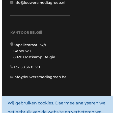
info@louwersmediagroep.nl
KANTOOR BELGIË
Kapellestraat 132/1
Gebouw G
8020 Oostkamp België
+32 50 36 81 70
info@louwersmediagroep.be
Wij gebruiken cookies. Daarmee analyseren we
www.louwersmediagroep.com
het gebruik van de website en verbeteren we
© 1987 - 2026 Louwersmediagroep.