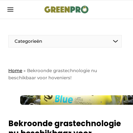
Aanmelden
Algemene voorwaarden
Bedrijven
Aanmelden
Bedankt voor de aanmelding
Categorieën
Bedrijven
Contact
Direct contact
Home
»
Bekroonde grastechnologie nu
beschikbaar voor hoveniers!
Evenement aanmelden
GreenPro | Platform voor de tuin- en
groenprofessional
Meest gelezen
Nieuwsbrief
Bekroonde grastechnologie
Podcasts