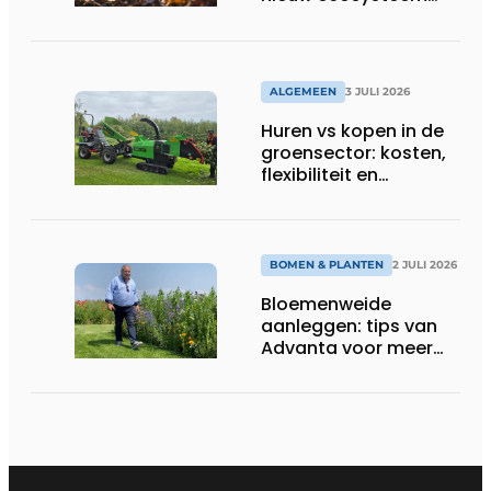
voor groenbeheer,
reiniging en bouw
ALGEMEEN
3 JULI 2026
Huren vs kopen in de
groensector: kosten,
flexibiliteit en
elektrificatie
BOMEN & PLANTEN
2 JULI 2026
Bloemenweide
aanleggen: tips van
Advanta voor meer
kleur en biodiversiteit
in de tuin