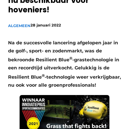
nu beschikbaar voor
Privacy / Cookie statement
hoveniers!
Vacature aanmelden
Video’s
28 januari 2022
ALGEMEEN
Na de succesvolle lancering afgelopen jaar in
de golf-, sport- en zodenmarkt, was de
®
bekroonde Resilient Blue
-grastechnologie in
een recordtijd uitverkocht. Gelukkig is de
®
Resilient Blue
-technologie weer verkrijgbaar,
nu ook voor alle groenprofessionals!