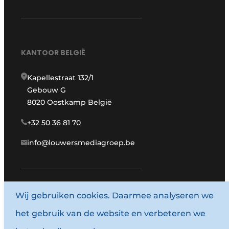
KANTOOR BELGIË
Kapellestraat 132/1
Gebouw G
8020 Oostkamp België
+32 50 36 81 70
info@louwersmediagroep.be
Wij gebruiken cookies. Daarmee analyseren we
www.louwersmediagroep.com
het gebruik van de website en verbeteren we
© 1987 - 2026 Louwersmediagroep.