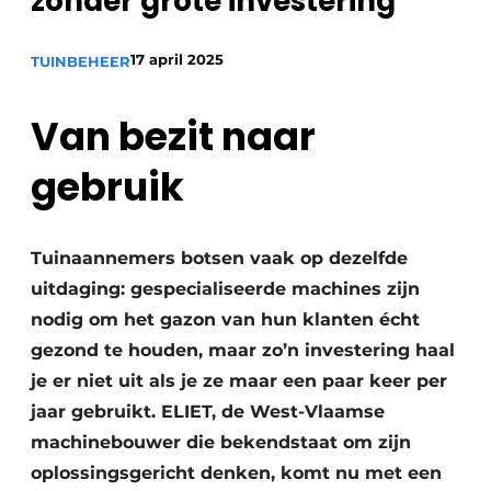
zonder grote investering
Privacy / Cookie statement
Vacature aanmelden
17 april 2025
TUINBEHEER
Video’s
Van bezit naar
gebruik
Tuinaannemers botsen vaak op dezelfde
uitdaging: gespecialiseerde machines zijn
nodig om het gazon van hun klanten écht
gezond te houden, maar zo’n investering haal
je er niet uit als je ze maar een paar keer per
jaar gebruikt. ELIET, de West-Vlaamse
machinebouwer die bekendstaat om zijn
oplossingsgericht denken, komt nu met een