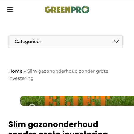
Aanmelden
Algemene voorwaarden
Bedrijven
Aanmelden
Bedankt voor de aanmelding
Categorieën
Bedrijven
Contact
Direct contact
Home
»
Slim gazononderhoud zonder grote
investering
Evenement aanmelden
GreenPro | Platform voor de tuin- en
groenprofessional
Meest gelezen
Nieuwsbrief
Slim gazononderhoud
Podcasts