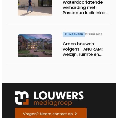
Waterdoorlatende
verharding met
Passaqua kleiklinkers:
duurzame oplossing
voor terras en oprit
TUINBEHEER
12 JUNI 2026
Groen bouwen
volgens TANGRAM:
welzijn, ruimte en
waarde centraal
Vragen? Neem contact op