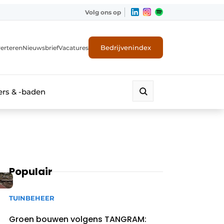
Volg ons op
Bedrijvenindex
erteren
Nieuwsbrief
Vacatures
rs & -baden
Populair
TUINBEHEER
Groen bouwen volgens TANGRAM: