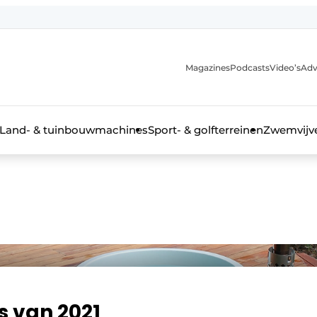
Magazines
Podcasts
Video’s
Adv
anmelding
Land- & tuinbouwmachines
Sport- & golfterreinen
Zwemvijve
n groenprofessional
s van 2021