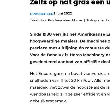
Zelfs op nat gras een 
Vacature aanmelden
2 juni 2022
Video’s
GRASBEHEER
Tekst door Kris Vandekerckhove
Fotografie do
Sinds 1988 verrijkt het Amerikaanse E
hoogwaardige maaiers. De machines z
precieze mes-uitlijning én robuuste 
Voor de Benelux is Herco Machinery d
geselecteerd aanbod van officiële deal
Het Encore-gamma bevat vier versies m
snelheden van 11 tot 20 km/uur. Alle m
maaidek met zowel de hoogste als de l
wendbaarheid zijn ze zeer efficiënt en 
gebruikersgemak.