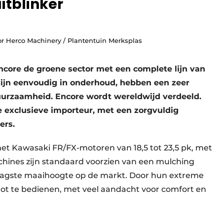
uitblinker
or Herco Machinery / Plantentuin Merksplas
ncore de groene sector met een complete lijn van
ijn eenvoudig in onderhoud, hebben een zeer
duurzaamheid. Encore wordt wereldwijd verdeeld.
e exclusieve importeur, met een zorgvuldig
ers.
et Kawasaki FR/FX-motoren van 18,5 tot 23,5 pk, met
achines zijn standaard voorzien van een mulching
aagste maaihoogte op de markt. Door hun extreme
vlot te bedienen, met veel aandacht voor comfort en