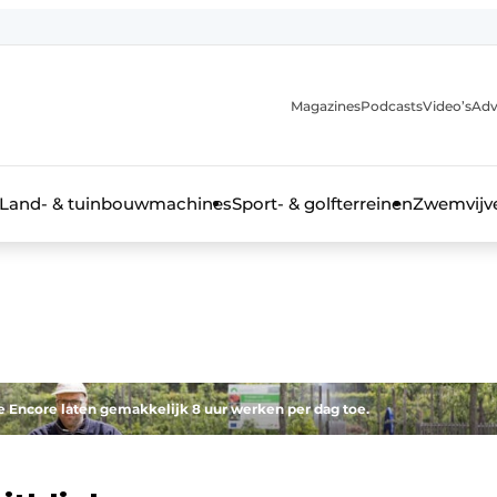
Magazines
Podcasts
Video’s
Adv
anmelding
Land- & tuinbouwmachines
Sport- & golfterreinen
Zwemvijve
n groenprofessional
e Encore laten gemakkelijk 8 uur werken per dag toe.