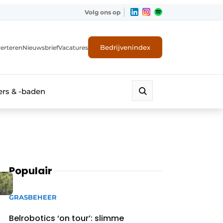
Volg ons op
Bedrijvenindex
erteren
Nieuwsbrief
Vacatures
rs & -baden
Populair
GRASBEHEER
Belrobotics ‘on tour’: slimme