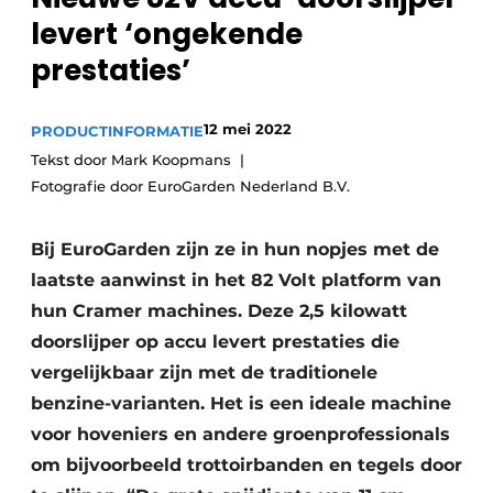
Privacy / Cookie statement
levert ‘ongekende
Vacature aanmelden
prestaties’
Video’s
12 mei 2022
PRODUCTINFORMATIE
Tekst door Mark Koopmans
Fotografie door EuroGarden Nederland B.V.
Bij EuroGarden zijn ze in hun nopjes met de
laatste aanwinst in het 82 Volt platform van
hun Cramer machines. Deze 2,5 kilowatt
doorslijper op accu levert prestaties die
vergelijkbaar zijn met de traditionele
benzine-varianten. Het is een ideale machine
voor hoveniers en andere groenprofessionals
om bijvoorbeeld trottoirbanden en tegels door