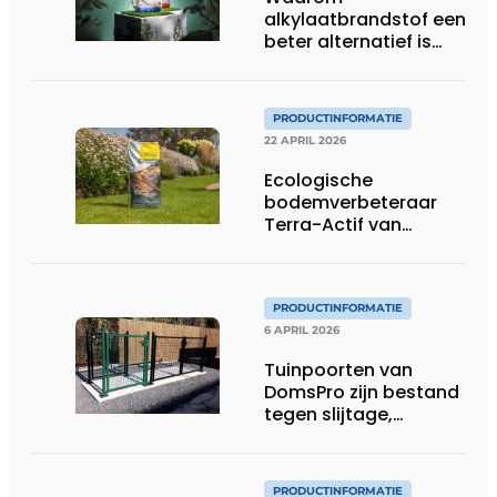
alkylaatbrandstof een
beter alternatief is
voor gewone benzine
in tuinmachines
PRODUCTINFORMATIE
22 APRIL 2026
Ecologische
bodemverbeteraar
Terra-Actif van
ECOstyle versterkt
stedelijke en
professionele
groenprojecten
PRODUCTINFORMATIE
6 APRIL 2026
Tuinpoorten van
DomsPro zijn bestand
tegen slijtage,
weersinvloeden en
intensief gebruik
PRODUCTINFORMATIE