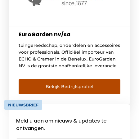
EuroGarden nv/sa
tuingereedschap, onderdelen en accessoires
voor professionals. Officiëel importeur van
ECHO & Cramer in de Benelux. EuroGarden
NV is de grootste onafhankelijke leverancier
in België in hun domein van activiteiten.
EuroGarden verdeelt een volledig
assortiment tuinmachines, onderdelen en
Bekijk Bedrijfsprofiel
accessoires exclusief voor de professionele
vakhandel in heel Europa. De missie omvat
NIEUWSBRIEF
het aanbieden van een volledig gamma aan
[…]
Meld u aan om nieuws & updates te
ontvangen.