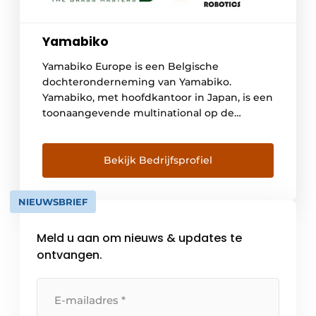
Yamabiko
Yamabiko Europe is een Belgische
dochteronderneming van Yamabiko.
Yamabiko, met hoofdkantoor in Japan, is een
toonaangevende multinational op de
Japanse en Amerikaanse markt met een
groeiende aanwezigheid in Europa, Azië en
andere landen. Yamabiko produceert en
Bekijk Bedrijfsprofiel
verkoopt hand-gedragen buitenmachines,
landbouwmachines, industriële machines en
NIEUWSBRIEF
Robots. www.yamabiko.eu/nl
www.belrobotics.com/nl-be
Meld u aan om nieuws & updates te
www.echorobotics.com/nl-be
ontvangen.