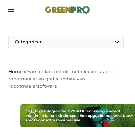
Aanmelden
Algemene voorwaarden
Bedrijven
Aanmelden
Bedankt voor de aanmelding
Categorieën
Bedrijven
Contact
Direct contact
Home
»
Yamabiko pakt uit met nieuwe krachtige
robotmaaier en gratis update van
Evenement aanmelden
robotmaaiersoftware
GreenPro | Platform voor de tuin- en
groenprofessional
Meest gelezen
Met de geïntegreerde GPS-RTK technologie wordt
maaien in banen kinderspel. Een upgrade met WiseNav®
Nieuwsbrief
zorgt voor extra maaiprecisie.
Podcasts