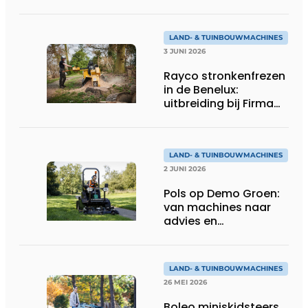
en minigravers voor
LAND- & TUINBOUWMACHINES
3 JUNI 2026
Rayco stronkenfrezen
in de Benelux:
uitbreiding bij Firma
Thomas
LAND- & TUINBOUWMACHINES
2 JUNI 2026
Pols op Demo Groen:
van machines naar
advies en
totaaloplossingen
LAND- & TUINBOUWMACHINES
26 MEI 2026
Boleo miniskidsteers