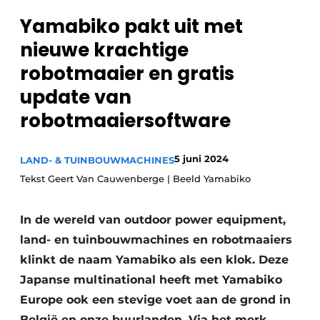
Privacy / Cookie statement
Yamabiko pakt uit met
Vacature aanmelden
nieuwe krachtige
Video’s
robotmaaier en gratis
update van
robotmaaiersoftware
5 juni 2024
LAND- & TUINBOUWMACHINES
Tekst Geert Van Cauwenberge | Beeld Yamabiko
In de wereld van outdoor power equipment,
land- en tuinbouwmachines en robotmaaiers
klinkt de naam Yamabiko als een klok. Deze
Japanse multinational heeft met Yamabiko
Europe ook een stevige voet aan de grond in
België en onze buurlanden. Via het merk