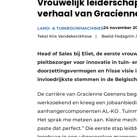
Vrouwelijk leiderschap
Vacature aanmelden
verhaal van Gracienn
Video’s
24 november 2
LAND- & TUINBOUWMACHINES
Tekst Kris Vandekerckhove | Beeld Fedagrim / 
Head of Sales bij Eliet, de eerste vro
pleitbezorger voor innovatie in tuin- 
doorzettingsvermogen en frisse visie 
invloedrijkste stemmen in de Belgisch
De carrière van Gracienne Geenens begon 
werkzoekend en kreeg een jobaanbiedin
aanhangercomponenten AL-KO . Tuinmac
Het sprak me meteen aan. Kleine mecha
paste dat perfect.” Die eerste stap lei
loopbaan in een uitgesproken mannenwer