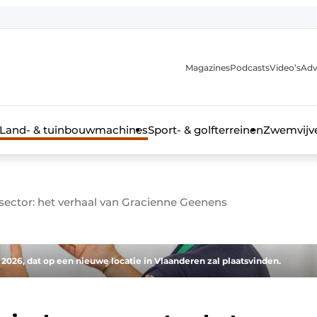
Magazines
Podcasts
Video’s
Adv
anmelding
Land- & tuinbouwmachines
Sport- & golfterreinen
Zwemvijve
nsector: het verhaal van Gracienne Geenens
n groenprofessional
026, dat op een nieuwe locatie in Vlaanderen zal plaatsvinden.