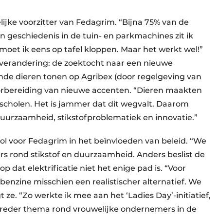
ijke voorzitter van Fedagrim. “Bijna 75% van de
n geschiedenis in de tuin- en parkmachines zit ik
oet ik eens op tafel kloppen. Maar het werkt wel!”
n verandering: de zoektocht naar een nieuwe
vende dieren tonen op Agribex (door regelgeving van
oorbereiding van nieuwe accenten. “Dieren maakten
 scholen. Het is jammer dat dit wegvalt. Daarom
duurzaamheid, stikstofproblematiek en innovatie.”
e rol voor Fedagrim in het beïnvloeden van beleid. “We
rs rond stikstof en duurzaamheid. Anders beslist de
op dat elektrificatie niet het enige pad is. “Voor
enzine misschien een realistischer alternatief. We
t ze. “Zo werkte ik mee aan het ‘Ladies Day’-initiatief,
 breder thema rond vrouwelijke ondernemers in de