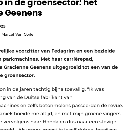
 in de groensector: het
e Geenens
025
Marcel Van Coile
uwelijke voorzitter van Fedagrim en een bezielde
en parkmachines. Met haar carrièrepad,
is Gracienne Geenens uitgegroeid tot een van de
e groensector.
in de jaren tachtig bijna toevallig. “Ik was
g van de Duitse fabrikant van
hines en zelfs betonmolens passeerden de revue.
niek boeide me altijd, en met mijn groene vingers
dde vervolgens naar Honda en dus naar een stevige
eld. “Als vrouw moest je jezelf dubbel bewijzen.