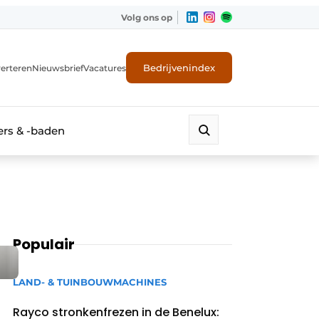
Volg ons op
Bedrijvenindex
erteren
Nieuwsbrief
Vacatures
rs & -baden
Populair
LAND- & TUINBOUWMACHINES
Rayco stronkenfrezen in de Benelux: