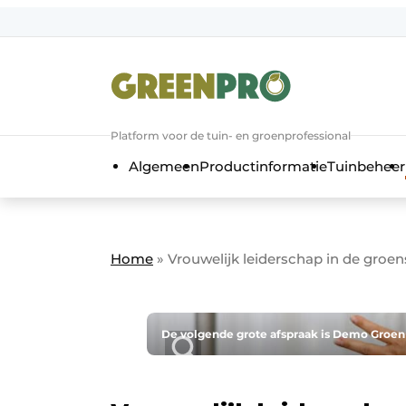
Aanmelden
Algemene voorwaarden
Bedrijven
Aanmelden
Bedankt voor de a
Platform voor de tuin- en groenprofessional
Bedrijven
Algemeen
Productinformatie
Tuinbeheer
Contact
Direct contact
Evenement aanmelden
Home
»
Vrouwelijk leiderschap in de groe
GreenPro | Platform voor de tuin- e
Meest gelezen
Nieuwsbrief
De volgende grote afspraak is Demo Groen 2
Podcasts
Privacy / Cookie statement