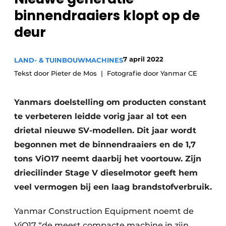
Privacy / Cookie statement
binnendraaiers klopt op de
Vacature aanmelden
deur
Video’s
7 april 2022
LAND- & TUINBOUWMACHINES
Tekst door Pieter de Mos
Fotografie door Yanmar CE
Yanmars doelstelling om producten constant
te verbeteren leidde vorig jaar al tot een
drietal nieuwe SV-modellen. Dit jaar wordt
begonnen met de binnendraaiers en de 1,7
tons ViO17 neemt daarbij het voortouw. Zijn
driecilinder Stage V dieselmotor geeft hem
veel vermogen bij een laag brandstofverbruik.
Yanmar Construction Equipment noemt de
ViO17 “de meest compacte machine in zijn