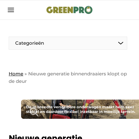
Aanmelden
Algemene voorwaarden
Bedrijven
Aanmelden
Bedankt voor de aanmelding
Categorieën
Bedrijven
Contact
Direct contact
Home
»
Nieuwe generatie binnendraaiers klopt op
de deur
Evenement aanmelden
GreenPro | Platform voor de tuin- en
groenprofessional
De in breedte verstelbare onderwagen maakt hem zeer
Meest gelezen
stabiel en daardoor flexibel inzetbaar in moeilijk terrein.
Nieuwsbrief
Podcasts
Nieuwe generatie