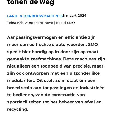
tonen de weg
Privacy / Cookie statement
Vacature aanmelden
8 maart 2024
LAND- & TUINBOUWMACHINES
Video’s
Tekst Kris Vandekerckhove | Beeld SMO
Aanpassingsvermogen en efficiëntie zijn
meer dan ooit échte sleutelwoorden. SMO
speelt hier handig op in door zijn op maat
gemaakte zeefmachines. Deze machines zijn
niet alleen een toonbeeld van precisie, maar
zijn ook ontworpen met een uitzonderlijke
modulariteit. Dit stelt ze in staat om een
breed scala aan toepassingen en industrieën
te bedienen, van de constructie van
sportfaciliteiten tot het beheer van afval en
recycling.