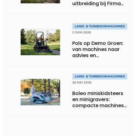
uitbreiding bij Firma
Thomas
LAND- & TUINBOUWMACHINES
2 JUNI 2026
Pols op Demo Groen:
van machines naar
advies en
totaaloplossingen
LAND- & TUINBOUWMACHINES
26 MEI 2026
Boleo miniskidsteers
en minigravers:
compacte machines
met sterke prijs-
kwaliteit