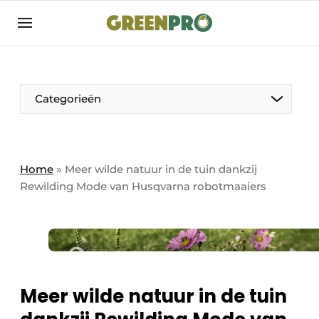
Aanmelden
Algemene voorwaarden
Bedrijven
Aanmelden
Bedankt voor de aanmelding
Categorieën
Bedrijven
Contact
Direct contact
Home
»
Meer wilde natuur in de tuin dankzij
Rewilding Mode van Husqvarna robotmaaiers
Evenement aanmelden
GreenPro | Platform voor de tuin- en
groenprofessional
Meest gelezen
Nieuwsbrief
Meer wilde natuur in de tuin
Podcasts