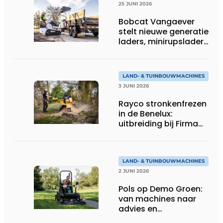
25 JUNI 2026
Bobcat Vangaever
stelt nieuwe generatie
laders, minirupsladers
en minigravers voor
LAND- & TUINBOUWMACHINES
3 JUNI 2026
Rayco stronkenfrezen
in de Benelux:
uitbreiding bij Firma
Thomas
LAND- & TUINBOUWMACHINES
2 JUNI 2026
Pols op Demo Groen:
van machines naar
advies en
totaaloplossingen