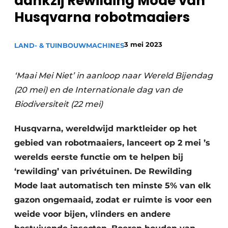
dankzij Rewilding Mode van
Privacy / Cookie statement
Husqvarna robotmaaiers
Vacature aanmelden
Video’s
3 mei 2023
LAND- & TUINBOUWMACHINES
‘Maai Mei Niet’ in aanloop naar Wereld Bijendag
(20 mei) en de Internationale dag van de
Biodiversiteit (22 mei)
Husqvarna, wereldwijd marktleider op het
gebied van robotmaaiers, lanceert op 2 mei ’s
werelds eerste functie om te helpen bij
‘rewilding’ van privétuinen. De Rewilding
Mode laat automatisch ten minste 5% van elk
gazon ongemaaid, zodat er ruimte is voor een
weide voor bijen, vlinders en andere