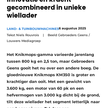
Privacy / Cookie statement
gecombineerd in unieke
Vacature aanmelden
wiellader
Video’s
6 augustus 2025
LAND- & TUINBOUWMACHINES
Tekst Niels Rouvrois | Beeld Gebroeders Geens /
Louwers Mediagroep
Het Knikmops-gamma varieerde jarenlang
tussen 800 kg en 2,5 ton, maar Gebroeders
Geens gooit het nu over een andere boeg. De
gloednieuwe Knikmops KM 350 is groter en
krachtiger dan ooit. Met een gewicht van
3.600 kg, een motor van 60 pk en een
hefvermogen van 3.000 kg dicht bij de grond,
tilt deze wiellader het segment letterlijk naar