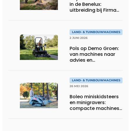
in de Benelux:
uitbreiding bij Firma
Thomas
LAND- & TUINBOUWMACHINES
2 JUNI 2026
Pols op Demo Groen:
van machines naar
advies en
totaaloplossingen
LAND- & TUINBOUWMACHINES
26 MEI 2026
Boleo miniskidsteers
en minigravers:
compacte machines
met sterke prijs-
kwaliteit