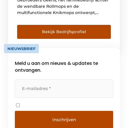
Gebroeders Geens, het familiebedrijf achter
de wendbare Rollmops en de
multifunctionele Knikmops ontwerpt,
ontwikkelt en produceert al meer dan 30
jaar machines en hun aanbouwdelen.
Rollmops en Knikmops worden gemaakt als
Bekijk Bedrijfsprofiel
lichte, krachtige en stevige machines om
zware arbeid te verlichten in sterk
NIEUWSBRIEF
uiteenlopende sectoren. Rollmops is al ruim
[…]
Meld u aan om nieuws & updates te
ontvangen.