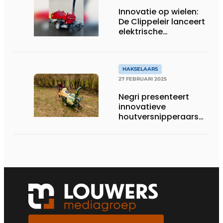
Innovatie op wielen:
De Clippeleir lanceert
elektrische
houtversnipperaar DC
12/15E
HAKSELAARS
27 FEBRUARI 2025
Negri presenteert
innovatieve
houtversnipperaars
en bio-hakselaars
voor 2025