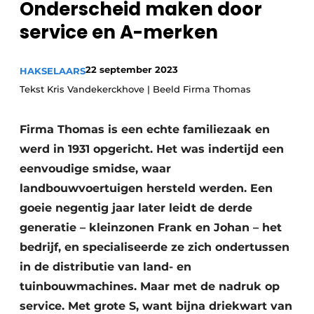
Onderscheid maken door
Privacy / Cookie statement
service en A-merken
Vacature aanmelden
Video’s
22 september 2023
HAKSELAARS
Tekst Kris Vandekerckhove | Beeld Firma Thomas
Firma Thomas is een echte familiezaak en
werd in 1931 opgericht. Het was indertijd een
eenvoudige smidse, waar
landbouwvoertuigen hersteld werden. Een
goeie negentig jaar later leidt de derde
generatie – kleinzonen Frank en Johan – het
bedrijf, en specialiseerde ze zich ondertussen
in de distributie van land- en
tuinbouwmachines. Maar met de nadruk op
service. Met grote S, want bijna driekwart van