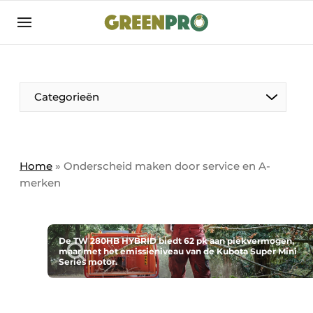
Aanmelden
Algemene voorwaarden
Bedrijven
Aanmelden
Bedankt voor de aanmelding
Categorieën
Bedrijven
Contact
Direct contact
Home
»
Onderscheid maken door service en A-
merken
Evenement aanmelden
GreenPro | Platform voor de tuin- en
groenprofessional
De TW 280HB HYBRID biedt 62 pk aan piekvermogen,
Meest gelezen
maar met het emissieniveau van de Kubota Super Mini
Series motor.
Nieuwsbrief
Podcasts