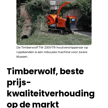
De Timberwolf TW 230VTR houtversnipperaar op
rupsbanden is een robuuste machine voor zware
klussen.
Timberwolf, beste
prijs-
kwaliteitverhouding
op de markt