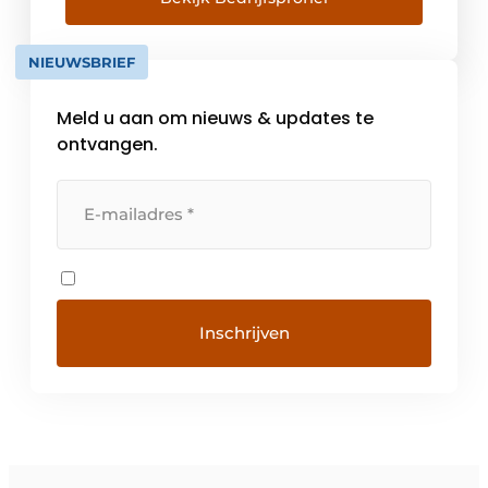
tuinbouwmachines. Toen grootvader
Thomas in 1931 begon als boerensmid, had
NIEUWSBRIEF
hij […]
Meld u aan om nieuws & updates te
ontvangen.