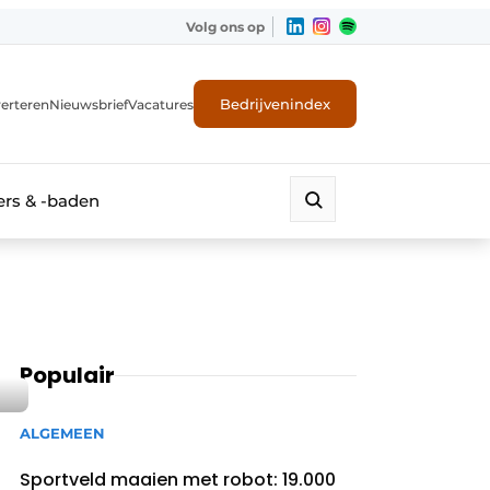
Volg ons op
Bedrijvenindex
erteren
Nieuwsbrief
Vacatures
rs & -baden
Populair
ALGEMEEN
Sportveld maaien met robot: 19.000