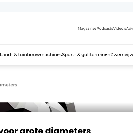
Magazines
Podcasts
Video’s
Adv
anmelding
Land- & tuinbouwmachines
Sport- & golfterreinen
Zwemvijve
iameters
n groenprofessional
oor grote diameters