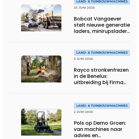
LAND- & TUINBOUWMACHINES
25 JUNI 2026
Bobcat Vangaever
stelt nieuwe generatie
laders, minirupsladers
en minigravers voor
LAND- & TUINBOUWMACHINES
3 JUNI 2026
Rayco stronkenfrezen
in de Benelux:
uitbreiding bij Firma
Thomas
LAND- & TUINBOUWMACHINES
2 JUNI 2026
Pols op Demo Groen:
van machines naar
advies en