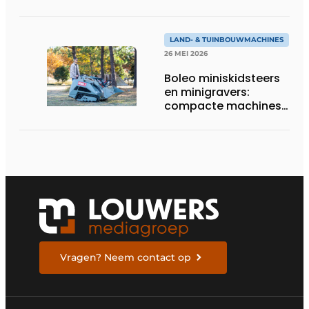
totaaloplossingen
LAND- & TUINBOUWMACHINES
26 MEI 2026
Boleo miniskidsteers
en minigravers:
compacte machines
met sterke prijs-
kwaliteit
Vragen? Neem contact op