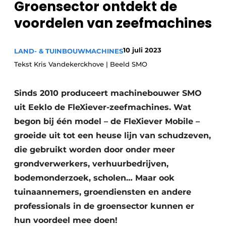
Groensector ontdekt de
Privacy / Cookie statement
voordelen van zeefmachines
Vacature aanmelden
Video’s
10 juli 2023
LAND- & TUINBOUWMACHINES
Tekst Kris Vandekerckhove | Beeld SMO
Sinds 2010 produceert machinebouwer SMO
uit Eeklo de FleXiever-zeefmachines. Wat
begon bij één model – de FleXiever Mobile –
groeide uit tot een heuse lijn van schudzeven,
die gebruikt worden door onder meer
grondverwerkers, verhuurbedrijven,
bodemonderzoek, scholen… Maar ook
tuinaannemers, groendiensten en andere
professionals in de groensector kunnen er
hun voordeel mee doen!