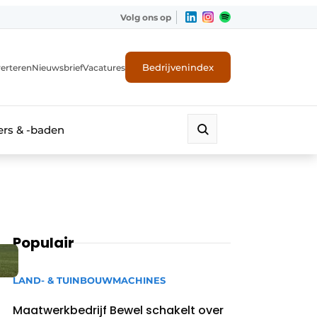
Volg ons op
Bedrijvenindex
erteren
Nieuwsbrief
Vacatures
rs & -baden
Populair
LAND- & TUINBOUWMACHINES
Maatwerkbedrijf Bewel schakelt over