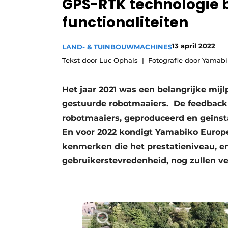
GPS-RTK technologie 
Vacature aanmelden
functionaliteiten
Video’s
13 april 2022
LAND- & TUINBOUWMACHINES
Tekst door Luc Ophals
Fotografie door Yamab
Het jaar 2021 was een belangrijke mijl
gestuurde robotmaaiers. De feedback
robotmaaiers, geproduceerd en geïnstal
En voor 2022 kondigt Yamabiko Europe
kenmerken die het prestatieniveau, e
gebruikerstevredenheid, nog zullen v