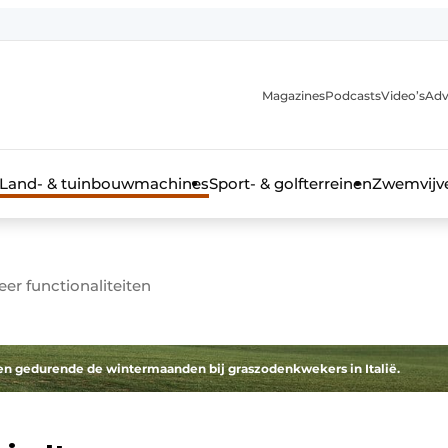
Magazines
Podcasts
Video’s
Adv
anmelding
Land- & tuinbouwmachines
Sport- & golfterreinen
Zwemvijve
r functionaliteiten
n groenprofessional
iten gedurende de wintermaanden bij graszodenkwekers in Italië.