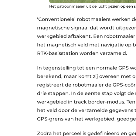
Het patroonmaaien uit de lucht gezien op een s
‘Conventionele’ robotmaaiers werken doo
magnetische signaal dat wordt uitgezo
werkgebied afbakent. Een robotmaaier 
het magnetisch veld met navigatie op 
RTK-basisstation worden verzameld.
In tegenstelling tot een normale GPS w
berekend, maar komt zij overeen met ong
registreert de robotmaaier de GPS-coör
drie stappen. In de eerste stap volgt 
werkgebied in track border-modus. Te
het veld door de verzamelde gegevens te 
GPS-grens van het werkgebied, goedge
Zodra het perceel is gedefinieerd en g