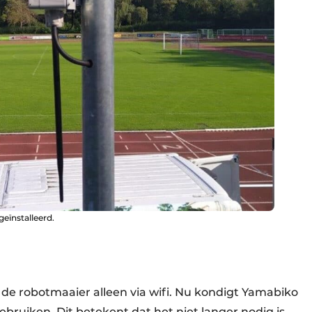
eïnstalleerd.
e robotmaaier alleen via wifi. Nu kondigt Yamabiko
ruiken. Dit betekent dat het niet langer nodig is