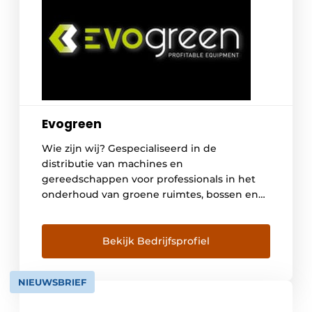
Evogreen
Wie zijn wij? Gespecialiseerd in de
distributie van machines en
gereedschappen voor professionals in het
onderhoud van groene ruimtes, bossen en
het milieu, werkt EVOGREEN samen met
gerenommeerde fabrikanten en leiders in
hun respectievelijke markten! Ons team zet
Bekijk Bedrijfsprofiel
zich in om al zijn klanten en partners te
voorzien van het beste advies en de meest
NIEUWSBRIEF
[…]