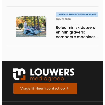
totaaloplossingen
LAND- & TUINBOUWMACHINES
26 MEI 2026
Boleo miniskidsteers
en minigravers:
compacte machines
met sterke prijs-
kwaliteit
Vragen? Neem contact op