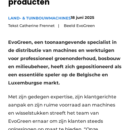
producten
Privacy / Cookie statement
Vacature aanmelden
18 juni 2025
LAND- & TUINBOUWMACHINES
Video’s
Tekst Catherine Frennet | Beeld EvoGreen
EvoGreen, een toonaangevende specialist in
de distributie van machines en werktuigen
voor professioneel groenonderhoud, bosbouw
en milieubeheer, heeft zich gepositioneerd als
een essentiële speler op de Belgische en
Luxemburgse markt.
Met zijn gedegen expertise, zijn klantgerichte
aanpak en zijn ruime voorraad aan machines
en wisselstukken streeft het team van
EvoGreen ernaar om zijn klanten steeds
oplossingen op maat te bieden. “Onze