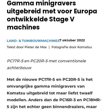
Gamma minigravers
Privacy / Cookie statement
uitgebreid met voor Europa
Vacature aanmelden
ontwikkelde Stage V
Video’s
machines
7 oktober 2022
LAND- & TUINBOUWMACHINES
Tekst door Pieter de Mos
Fotografie door Komatsu
PC17R-5 en PC20R-5 met conventionele
achterbouw
Met de nieuwe PC17R-5 en PC20R-5 is het
omvangrijke gamma minigravers van
Komatsu uitgebreid tot maar liefst twaalf
modellen. Anders dan de PC16R-3 en PC18MR-
5 zijn het echter geen binnendraaiers, maar