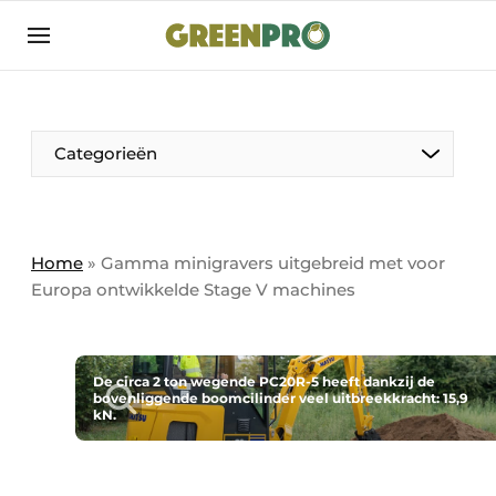
Aanmelden
Algemene voorwaarden
Bedrijven
Aanmelden
Bedankt voor de aanmelding
Categorieën
Bedrijven
Contact
Direct contact
Home
»
Gamma minigravers uitgebreid met voor
Europa ontwikkelde Stage V machines
Evenement aanmelden
GreenPro | Platform voor de tuin- en
groenprofessional
De circa 2 ton wegende PC20R-5 heeft dankzij de
Meest gelezen
bovenliggende boomcilinder veel uitbreekkracht: 15,9
kN.
Nieuwsbrief
Podcasts