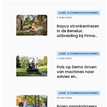
en minigravers voor
LAND- & TUINBOUWMACHINES
3 JUNI 2026
Rayco stronkenfrezen
in de Benelux:
uitbreiding bij Firma
Thomas
LAND- & TUINBOUWMACHINES
2 JUNI 2026
Pols op Demo Groen:
van machines naar
advies en
totaaloplossingen
LAND- & TUINBOUWMACHINES
26 MEI 2026
Boleo miniskidsteers