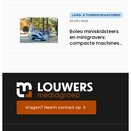
totaaloplossingen
LAND- & TUINBOUWMACHINES
26 MEI 2026
Boleo miniskidsteers
en minigravers:
compacte machines
met sterke prijs-
kwaliteit
Vragen? Neem contact op