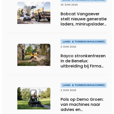
25 JUNI 2026
Bobcat Vangaever
stelt nieuwe generatie
laders, minirupsladers
en minigravers voor
LAND- & TUINBOUWMACHINES
3 JUNI 2026
Rayco stronkenfrezen
in de Benelux:
uitbreiding bij Firma
Thomas
LAND- & TUINBOUWMACHINES
2 JUNI 2026
Pols op Demo Groen:
van machines naar
advies en