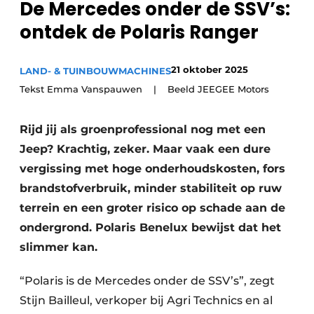
De Mercedes onder de SSV’s:
Privacy / Cookie statement
ontdek de Polaris Ranger
Vacature aanmelden
Video’s
21 oktober 2025
LAND- & TUINBOUWMACHINES
Tekst Emma Vanspauwen | Beeld JEEGEE Motors
Rijd jij als groenprofessional nog met een
Jeep? Krachtig, zeker. Maar vaak een dure
vergissing met hoge onderhoudskosten, fors
brandstofverbruik, minder stabiliteit op ruw
terrein en een groter risico op schade aan de
ondergrond. Polaris Benelux bewijst dat het
slimmer kan.
“Polaris is de Mercedes onder de SSV’s”, zegt
Stijn Bailleul, verkoper bij Agri Technics en al