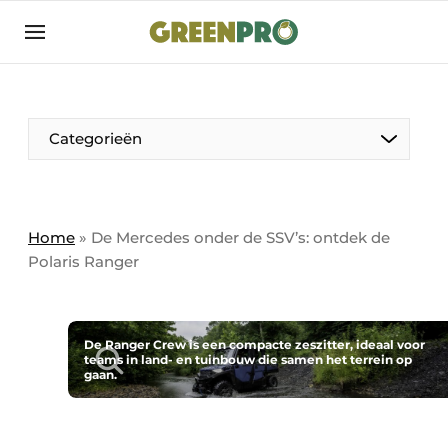
Aanmelden
Algemene voorwaarden
Bedrijven
Aanmelden
Bedankt voor de aanmelding
Categorieën
Bedrijven
Contact
Direct contact
Home
»
De Mercedes onder de SSV’s: ontdek de
Polaris Ranger
Evenement aanmelden
GreenPro | Platform voor de tuin- en
groenprofessional
De Ranger Crew is een compacte zeszitter, ideaal voor
Meest gelezen
teams in land- en tuinbouw die samen het terrein op
gaan.
Nieuwsbrief
Podcasts