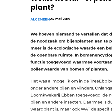
plant?
Vacature aanmelden
Video’s
24 mei 2019
ALGEMEEN
We hoeven niemand te vertellen dat de 
de noodzaak om bijenplanten aan te p
meer is de ecologische waarde een bel
de openbare ruimte. In bomenencyclo
functie toegevoegd waarmee voortaan o
pollenwaarde van bomen of planten.
Het was al mogelijk om in de TreeEbb 
onder andere bijen en vlinders. Onlang
Boomkwekerij Ebben toegevoegd: de ne
bijen en andere insecten. Daarmee is d
waardplant is, maar ook WAT de specifie