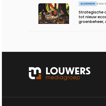
ALGEMEEN
6 JULI 
Strategische a
tot nieuw eco
groenbeheer, 