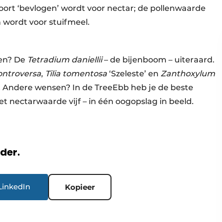
ort ‘bevlogen’ wordt voor nectar; de pollenwaarde
wordt voor stuifmeel.
jen? De
Tetradium daniellii
– de bijenboom – uiteraard.
ontroversa
,
Tilia tomentosa
‘Szeleste’ en
Zanthoxylum
.
Andere wensen? In de TreeEbb heb je de beste
t nectarwaarde vijf – in één oogopslag in beeld.
rder.
LinkedIn
Kopieer