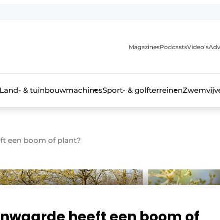
Magazines
Podcasts
Video’s
Adv
anmelding
Land- & tuinbouwmachines
Sport- & golfterreinen
Zwemvijve
ft een boom of plant?
n groenprofessional
lenwaarde heeft een boom of