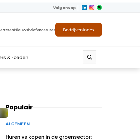
Volg ons op
Bedrijvenindex
erteren
Nieuwsbrief
Vacatures
rs & -baden
Populair
ALGEMEEN
Huren vs kopen in de groensector: