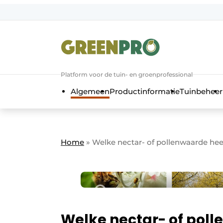
Aanmelden
Algemene voorwaarden
Bedrijven
Aanmelden
Bedankt voor de a
Platform voor de tuin- en groenprofessional
Bedrijven
Algemeen
Productinformatie
Tuinbeheer
Contact
Direct contact
Evenement aanmelden
Home
»
Welke nectar- of pollenwaarde hee
GreenPro | Platform voor de tuin- e
Meest gelezen
Nieuwsbrief
Podcasts
Welke nectar- of pol
Privacy / Cookie statement