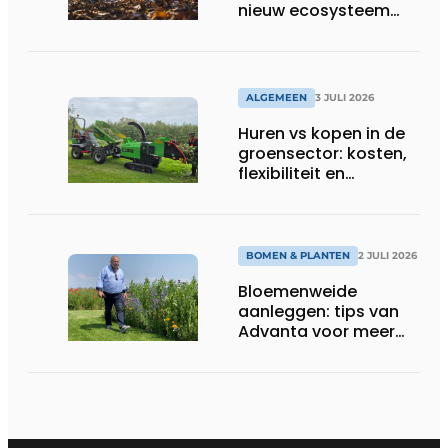
nieuw ecosysteem
voor groenbeheer,
reiniging en bouw
ALGEMEEN
3 JULI 2026
Huren vs kopen in de
groensector: kosten,
flexibiliteit en
elektrificatie
BOMEN & PLANTEN
2 JULI 2026
Bloemenweide
aanleggen: tips van
Advanta voor meer
kleur en biodiversiteit
in de tuin