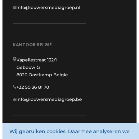
info@louwersmediagroep.nl
KANTOOR BELGIË
Kapellestraat 132/1
Gebouw G
8020 Oostkamp België
+32 50 36 81 70
info@louwersmediagroep.be
www.louwersmediagroep.com
Wij gebruiken cookies. Daarmee analyseren we