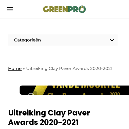
Aanmelden
Algemene voorwaarden
Bedrijven
Aanmelden
Bedankt voor de aanmelding
Categorieën
Bedrijven
Contact
Direct contact
Home
»
Uitreiking Clay Paver Awards 2020-2021
Evenement aanmelden
GreenPro | Platform voor de tuin- en
groenprofessional
Meest gelezen
Uitreiking Clay Paver
Nieuwsbrief
Awards 2020-2021
Podcasts