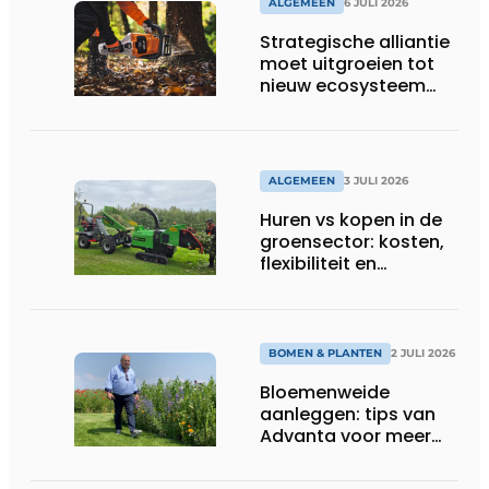
ALGEMEEN
6 JULI 2026
Strategische alliantie
moet uitgroeien tot
nieuw ecosysteem
voor groenbeheer,
reiniging en bouw
ALGEMEEN
3 JULI 2026
Huren vs kopen in de
groensector: kosten,
flexibiliteit en
elektrificatie
BOMEN & PLANTEN
2 JULI 2026
Bloemenweide
aanleggen: tips van
Advanta voor meer
kleur en biodiversiteit
in de tuin