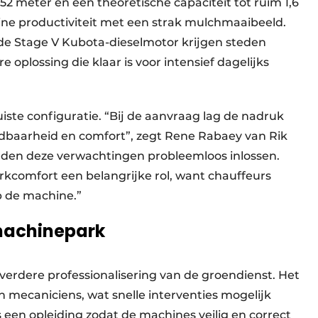
2 meter en een theoretische capaciteit tot ruim 1,6
ne productiviteit met een strak mulchmaaibeeld.
 de Stage V Kubota-dieselmotor krijgen steden
oplossing die klaar is voor intensief dagelijks
iste configuratie. “Bij de aanvraag lag de nadruk
ndbaarheid en comfort”, zegt Rene Rabaey van Rik
en deze verwachtingen probleemloos inlossen.
rkcomfort een belangrijke rol, want chauffeurs
 de machine.”
machinepark
verdere professionalisering van de groendienst. Het
 mecaniciens, wat snelle interventies mogelijk
 een opleiding zodat de machines veilig en correct