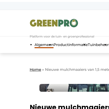
Aanmelden
Algemene voorwaarden
Bedrijven
Aanmelden
Bedankt voor de a
Platform voor de tuin- en groenprofessional
Bedrijven
Algemeen
Productinformatie
Tuinbeheer
Contact
Direct contact
Evenement aanmelden
Home
»
Nieuwe mulchmaaiers van 1,5 met
GreenPro | Platform voor de tuin- e
Meest gelezen
Nieuwsbrief
Podcasts
Nieuwe mulchmaaiers 
Privacy / Cookie statement