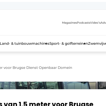
Magazines
Podcasts
Video’s
Adv
anmelding
Land- & tuinbouwmachines
Sport- & golfterreinen
Zwemvijve
er voor Brugse Dienst Openbaar Domein
n groenprofessional
van 1,5 meter voor Brugse