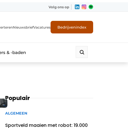
Volg ons op
Bedrijvenindex
erteren
Nieuwsbrief
Vacatures
rs & -baden
Populair
ALGEMEEN
Sportveld maaien met robot: 19.000